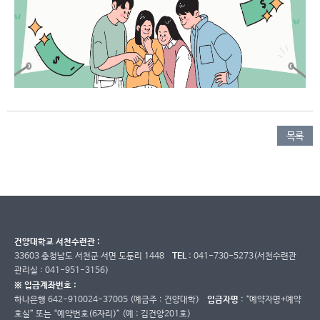
목록
건양대학교 서천수련관 :
33603 충청남도 서천군 서면 도둔리 1448
TEL
: 041-730-5273(서천수련관
관리실 : 041-951-3156)
※ 입금계좌번호 :
하나은행 642-910024-37005 (예금주 : 건양대학)
입금자명
: “예약자명+예약
호실” 또는 “예약번호(6자리)” (예 : 김건양201호)