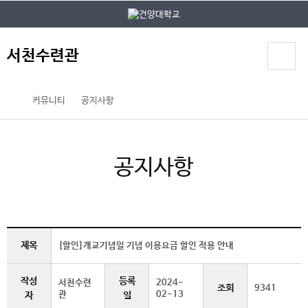
본문 바로가기
대메뉴 바로가기
서천수련관
커뮤니티
공지사항
공지사항
제목
[할인]개교기념일 기념 이용요금 할인 적용 안내
작성
등록
서천수련
2024-
조회
9341
관
02-13
자
일