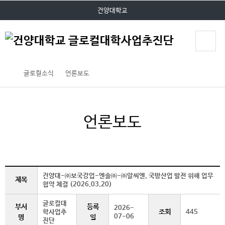
P
본문 바로가기
대메뉴 바로가기
건양대학교
O
P
U
P
글로컬소식
언론보도
언론보도
건양대-㈜보국강업-엔솔㈜-㈜알씨엔, 국방산업 발전 위해 업무
제목
협약 체결 (2026.03.20)
글로컬대
부서
등록
2026-
조회
학사업추
445
07-06
명
일
진단