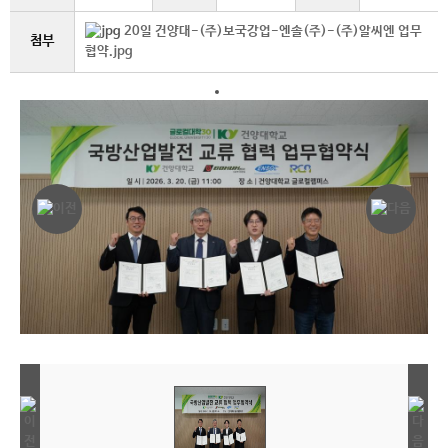
20일 건양대-(주)보국강업-엔솔(주)-(주)알씨엔 업무
첨부
협약.jpg