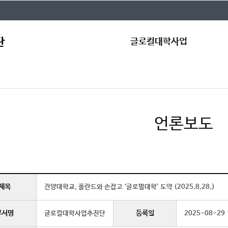
글로컬대학사업
인사말
공
글로컬대학30
자
조직도
규
언론보도
글로컬캠퍼스
Qn
제목
건양대학교, 폴란드와 손잡고 ‘글로벌대학’ 도약 (2025.8.28.)
부서명
등록일
글로컬대학사업추진단
2025-08-29