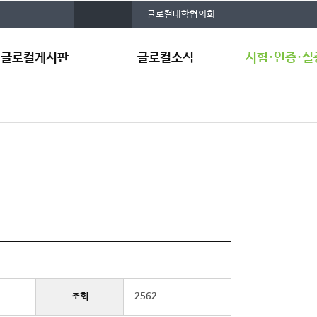
사
건
글로컬대학협의회
이
양
트
대
맵
학
글로컬게시판
글로컬소식
시험·인증·실
교
통
합
검
지사항
언론보도
시험·인증·실증
색
료공유
국방환경시험평
터
정집
합성환경 기반 
A
원센터
국방로봇웨어러블
지원센터
스마트푸드테크 
증지원센터
국방전략발전연
조회
2562
보유 장비 현황