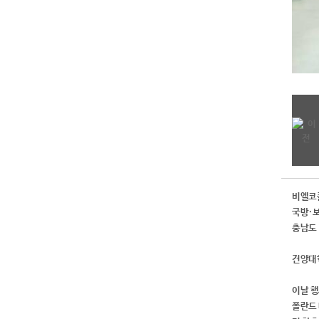
비엘코
국방·보
충남도 
건양대학
이날 
폴란드 