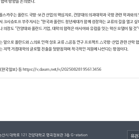
 협력 방향을 논의했다.
스카주는 폴란드 국방·보건 산업의 핵심지로, 건양대의 의과대학과 국방 관련 학과와의 
 크시슈토프 부주지시는 “한국과 폴란드 청년세대가 함께 성장하는 교류의 길을 열고 싶
 의장도 “건양대와 폴란드 기업, 대학의 협력은 아시아와 유럽을 잇는 혁신 모델이 될 것
 앞으로 폴란드와 △의료 인력 상호 교류 △공동 연구 프로젝트 △국방·산업 관련 산학 
는 지역 거점대학의 글로벌 진출을 뒷받침하며 적극적인 지원에 나선다는 방침이다.
: <한국일보> 등
https://v.daum.net/v/20250828195613456
논산시 대학로 121 건양대학교 명곡정보관 3층 G-station