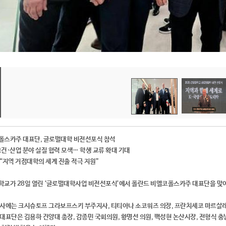
폴스카주 대표단, 글로벌대학 비전선포식 참석
건·산업 분야 실질 협력 모색… 학생 교류 확대 기대
“지역 거점대학의 세계 진출 적극 지원”
교가 28일 열린 ‘글로벌대학사업 비전선포식’에서 폴란드 비엘코폴스카주 대표단을 맞이
행사에는 크시슈토프 그라보프스키 부주지사, 티티아나 소코워즈 의장, 프란치세코 마르살
대표단은 김용하 건양대 총장, 감종민 국회의원, 황명선 의원, 백성현 논산시장, 전형식