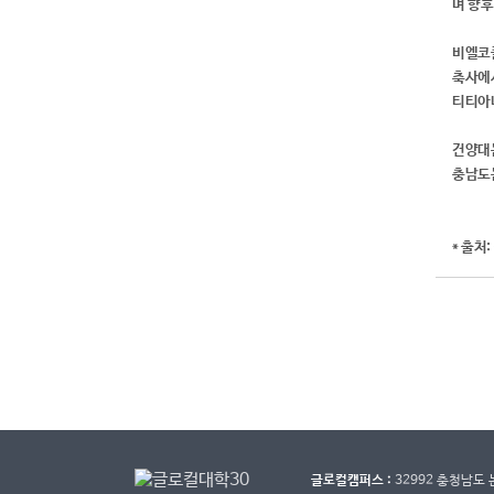
며 향후
비엘코폴
축사에서
티티아나
건양대는
충남도
* 출처
글로컬캠퍼스 :
32992 충청남도 