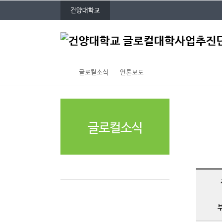
P
본문 바로가기
대메뉴 바로가기
건양대학교
O
P
주
U
메
P
뉴
글로컬소식
언론보도
글로컬소식
언론보도