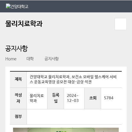
본문 바로가기
대메뉴 바로가기
물리치료학과
공지사항
Home
대학
공지사항
건양대학교 물리치료학과, 보건소 모바일 헬스케어 서비
제목
스 운동교육영상 공모전 대상·금상 석권
작성
등록
물리치료
2024-
조회
5784
학과
12-03
자
일
첨부