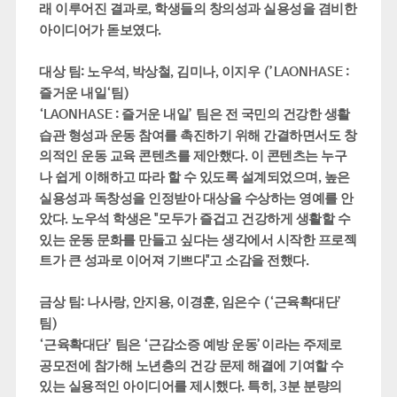
래 이루어진 결과로
학생들의 창의성과 실용성을 겸비한
,
아이디어가 돋보였다
.
대상 팀
노우석
박상철
김미나
이지우
:
,
,
,
(’LAONHASE :
즐거운 내일
팀
‘
)
즐거운 내일
팀은 전 국민의 건강한 생활
‘LAONHASE :
’
습관 형성과 운동 참여를 촉진하기 위해 간결하면서도 창
의적인 운동 교육 콘텐츠를 제안했다
이 콘텐츠는 누구
.
나 쉽게 이해하고 따라 할 수 있도록 설계되었으며
높은
,
실용성과 독창성을 인정받아 대상을 수상하는 영예를 안
았다
노우석 학생은
모두가 즐겁고 건강하게 생활할 수
.
"
있는 운동 문화를 만들고 싶다는 생각에서 시작한 프로젝
트가 큰 성과로 이어져 기쁘다
고 소감을 전했다
"
.
금상 팀
나사랑
안지용
이경훈
임은수
근육확대단
:
,
,
,
(‘
’
팀
)
근육확대단
팀은
근감소증 예방 운동
이라는 주제로
‘
’
‘
’
공모전에 참가해 노년층의 건강 문제 해결에 기여할 수
있는 실용적인 아이디어를 제시했다
특히
분 분량의
.
, 3