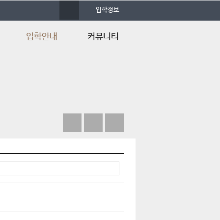
사
입학정보
이
트
맵
입학안내
커뮤니티
증
입학안내
학과소식
입학FAQ
대학공지
입학Q&A
포토앨범
자료실
언론속의 건양