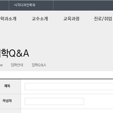
시각디자인학과
학과소개
교수소개
교육과정
진로/취업
인사말
교수소개
교육과정
진로 및 자격
학과개요
교과목소개
취업정보
입학Q&A
연혁
수업계획서
학사일정
me
입학안내
입학Q&A
제목
작성자