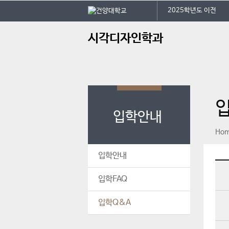
본문 바로가기
대메뉴 바로가기
2025학년도 이전
주
시각디자인학과
메
뉴
입학안내
페이스북
인스타그램
print
Ho
입학안내
입학FAQ
입학Q&A