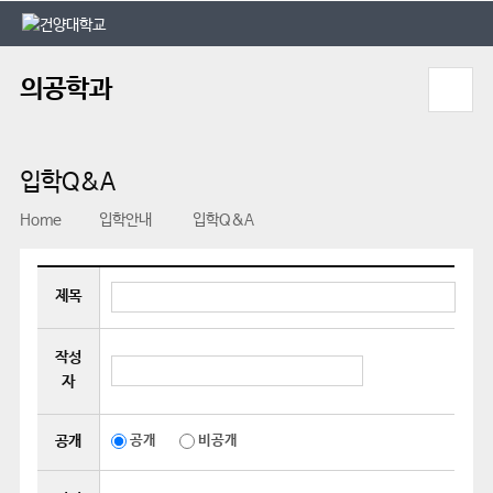
본문 바로가기
대메뉴 바로가기
의공학과
입학Q&A
Home
입학안내
입학Q&A
제목
작성
자
공개
공개
비공개