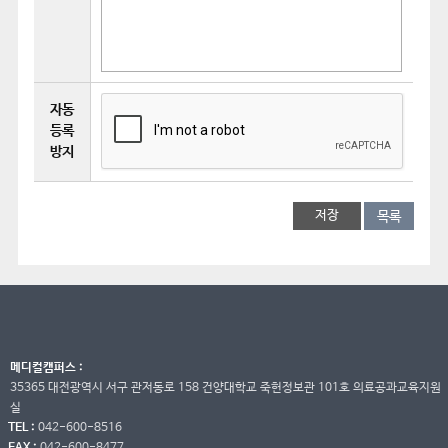
자동
등록
방지
목록
메디컬캠퍼스 :
35365 대전광역시 서구 관저동로 158 건양대학교 죽헌정보관 101호 의료공과교육지원
실
TEL :
042-600-8516