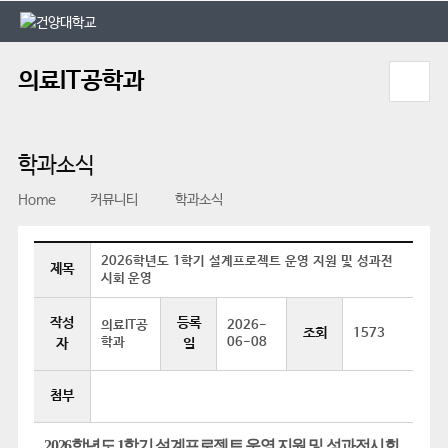
본문 바로가기
대메뉴 바로가기
의료IT공학과
학과소식
Home
커뮤니티
학과소식
2026학년도 1학기 설계프로젝트 운영 지원 및 성과전
제목
시회 운영
작성
등록
의료IT공
2026-
조회
1573
학과
06-08
자
일
첨부
2026학년도 1학기 설계프로젝트 운영 지원 및 성과전시회