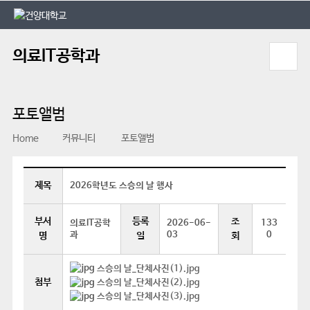
본문 바로가기
대메뉴 바로가기
의료IT공학과
포토앨범
Home
커뮤니티
포토앨범
제목
2026학년도 스승의 날 행사
부서
등록
조
의료IT공학
2026-06-
133
과
03
0
명
일
회
스승의 날_단체사진(1).jpg
첨부
스승의 날_단체사진(2).jpg
스승의 날_단체사진(3).jpg