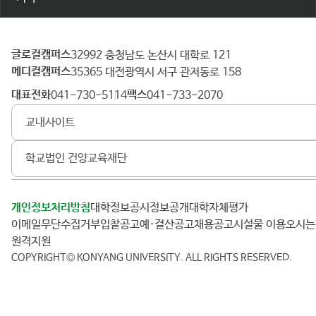
글로컬캠퍼스
건
32992 충청남도 논산시 대학로 121
메디컬캠퍼스
양
35365 대전광역시 서구 관저동로 158
대
대표전화
팩스
041-730-5114
041-733-2070
학
교내사이트
교
학교법인 건양교육재단
개인정보처리방침
대학정보공시
정보공개
대학자체평가
이메일무단수집거부
입찰공고
예·결산공고
채용공고
시설물 이용
오시
원격지원
COPYRIGHT© KONYANG UNIVERSITY.
ALL RIGHTS RESERVED.