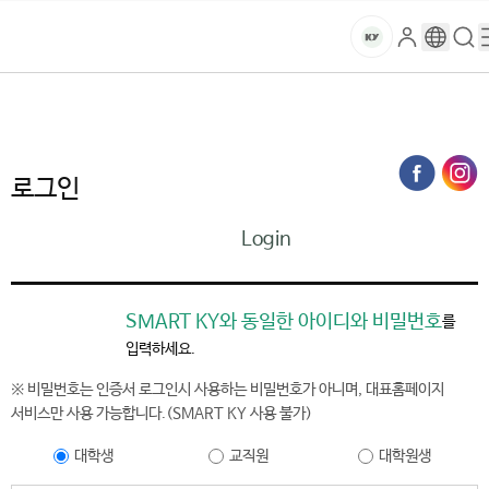
본문 바로가기
대메뉴 바로가기
하위메뉴 바로가기
스
로
구
검
건
마
그
글
색
홈
트
처음으로
홈페이지가이드
로그인
인
번
페
양
키
역
이
지
대
로그인
메
뉴
학
Login
경
로
교
SMART KY와 동일한 아이디와 비밀번호
를
입력하세요.
※ 비밀번호는 인증서 로그인시 사용하는 비밀번호가 아니며, 대표홈페이지
서비스만 사용 가능합니다.(SMART KY 사용 불가)
대학생
교직원
대학원생