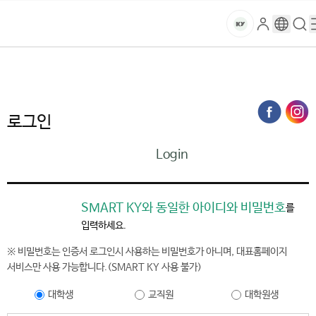
본문 바로가기
대메뉴 바로가기
하위메뉴 바로가기
스
로
구
검
건
마
그
글
색
홈
트
처음으로
홈페이지가이드
로그인
인
번
페
양
키
역
이
지
대
로그인
메
뉴
학
Login
경
로
교
SMART KY와 동일한 아이디와 비밀번호
를
입력하세요.
※ 비밀번호는 인증서 로그인시 사용하는 비밀번호가 아니며, 대표홈페이지
서비스만 사용 가능합니다.(SMART KY 사용 불가)
대학생
교직원
대학원생