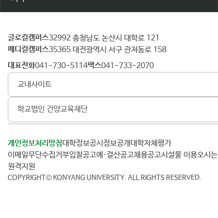
글로컬캠퍼스
건
32992 충청남도 논산시 대학로 121
메디컬캠퍼스
양
35365 대전광역시 서구 관저동로 158
대
대표전화
팩스
041-730-5114
041-733-2070
학
교내사이트
교
학교법인 건양교육재단
개인정보처리방침
대학정보공시
정보공개
대학자체평가
이메일무단수집거부
입찰공고
예·결산공고
채용공고
시설물 이용
오시
원격지원
COPYRIGHT© KONYANG UNIVERSITY.
ALL RIGHTS RESERVED.