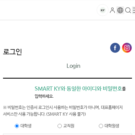
본문 바로가기
대메뉴 바로가기
하위메뉴 바로가기
스
로
구
검
건
마
그
글
색
홈
트
처음으로
홈페이지가이드
로그인
인
번
페
양
키
역
이
지
대
로그인
메
뉴
학
Login
경
로
교
SMART KY와 동일한 아이디와 비밀번호
를
입력하세요.
※ 비밀번호는 인증서 로그인시 사용하는 비밀번호가 아니며, 대표홈페이지
서비스만 사용 가능합니다.(SMART KY 사용 불가)
대학생
교직원
대학원생