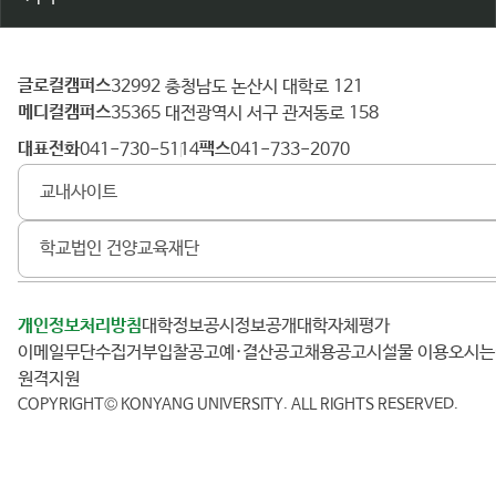
글로컬캠퍼스
건
32992 충청남도 논산시 대학로 121
메디컬캠퍼스
양
35365 대전광역시 서구 관저동로 158
대
대표전화
팩스
041-730-5114
041-733-2070
학
교내사이트
교
학교법인 건양교육재단
개인정보처리방침
대학정보공시
정보공개
대학자체평가
이메일무단수집거부
입찰공고
예·결산공고
채용공고
시설물 이용
오시
원격지원
COPYRIGHT© KONYANG UNIVERSITY.
ALL RIGHTS RESERVED.