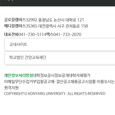
글로컬캠퍼스
건
32992 충청남도 논산시 대학로 121
메디컬캠퍼스
양
35365 대전광역시 서구 관저동로 158
대
대표전화
팩스
041-730-5114
041-733-2070
학
교내사이트
교
학교법인 건양교육재단
개인정보처리방침
대학정보공시
정보공개
대학자체평가
이메일무단수집거부
입찰공고
예·결산공고
채용공고
시설물 이용
오시
원격지원
COPYRIGHT© KONYANG UNIVERSITY.
ALL RIGHTS RESERVED.