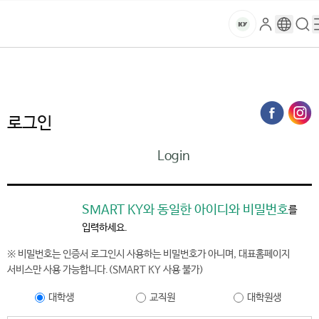
본문 바로가기
대메뉴 바로가기
하위메뉴 바로가기
스
로
구
검
건
마
그
글
색
홈
트
처음으로
홈페이지가이드
로그인
인
번
페
양
키
역
이
지
대
로그인
메
뉴
학
Login
경
로
교
SMART KY와 동일한 아이디와 비밀번호
를
입력하세요.
※ 비밀번호는 인증서 로그인시 사용하는 비밀번호가 아니며, 대표홈페이지
서비스만 사용 가능합니다.(SMART KY 사용 불가)
대학생
교직원
대학원생