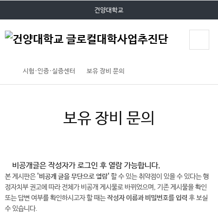
P
본문 바로가기
대메뉴 바로가기
건양대학교
O
P
U
P
시험·인증·실증센터
보유 장비 문의
보유 장비 문의
비공개글은 작성자가 로그인 후 열람 가능합니다.
본 게시판은
'비공개 글을 무단으로 열람'
할 수 있는 취약점이 있을 수 있다는 행
정자치부 권고에 따라 전체가 비공개 게시물로 바뀌었으며, 기존 게시물을 확인
또는 답변 여부를 확인하시고자 할 때는
작성자 이름과 비밀번호를 입력
후 보실
수 있습니다.