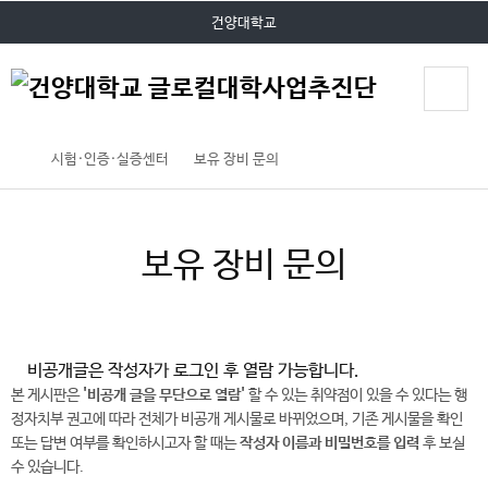
P
본문 바로가기
대메뉴 바로가기
건양대학교
O
P
U
P
시험·인증·실증센터
보유 장비 문의
보유 장비 문의
비공개글은 작성자가 로그인 후 열람 가능합니다.
본 게시판은
'비공개 글을 무단으로 열람'
할 수 있는 취약점이 있을 수 있다는 행
정자치부 권고에 따라 전체가 비공개 게시물로 바뀌었으며, 기존 게시물을 확인
또는 답변 여부를 확인하시고자 할 때는
작성자 이름과 비밀번호를 입력
후 보실
수 있습니다.