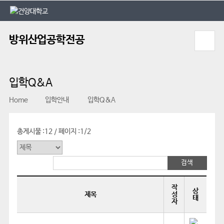
본문 바로가기
대메뉴 바로가기
방위산업공학전공
입학Q&A
Home
입학안내
입학Q&A
총게시물 :
12
페이지 :
1/2
/
작
상
제목
성
태
자