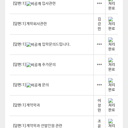
[답변:1]
입사관련
***
김
[답변:1]
계학회사관련
강
민
[답변:1]
입학문의드립니다.
***
[답변:1]
추가문의
***
[답변:1]
문의
***
이
[답변:1]
계약학과
창
민
조
[답변:1]
계약학과 선발인원 관련
윤