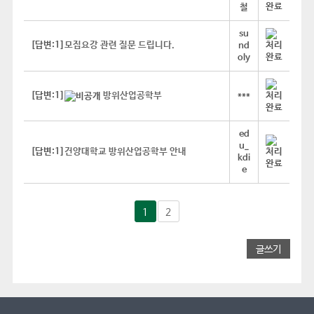
철
su
[답변:1]
모집요강 관련 질문 드립니다.
nd
oly
[답변:1]
방위산업공학부
***
ed
u_
[답변:1]
건양대학교 방위산업공학부 안내
kdi
e
1
2
글쓰기