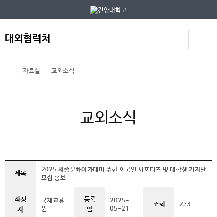
본문 바로가기
대메뉴 바로가기
대외협력처
자료실
교외소식
교외소식
2025 세종문화아카데미 주한 외국인 서포터즈 및 대학생 기자단
제목
모집 홍보
작성
등록
국제교류
2025-
조회
233
원
05-21
자
일