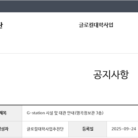
글로컬대학사업
인사말
공
글로컬대학30
자
조직도
규
공지사항
글로컬캠퍼스
Qn
제목
G-station 시설 및 대관 안내(명곡정보관 3층)
작성자
등록일
글로컬대학사업추진단
2025-09-24