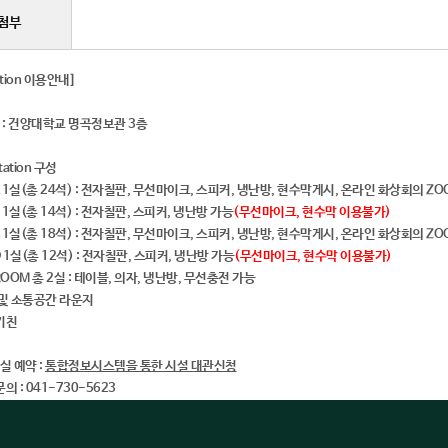
첨부
ation 이용안내]
소
: 건양대학교 명곡정보관 3층
station 구성
 A 1실(총 24석) : 전자칠판, 무선마이크, 스피커, 냉난방, 현수막게시, 온라인 화상회의 Z
B 1실(총 14석) : 전자칠판, 스피커, 냉난방 가능
(무선마이크, 현수막 이용불가)
 C 1실(총 18석) : 전자칠판, 무선마이크, 스피커, 냉난방, 현수막게시, 온라인 화상회의 Z
D 1실(총 12석) : 전자칠판, 스피커, 냉난방 가능
(무선마이크, 현수막 이용불가)
 ROOM 총 2실 : 테이블, 의자, 냉난방, 무선충전 가능
 및 소통공간 라운지
픈키친
의실 예약
:
통합정보시스템을 통한 시설 대관신청
의 : 041-730-5623