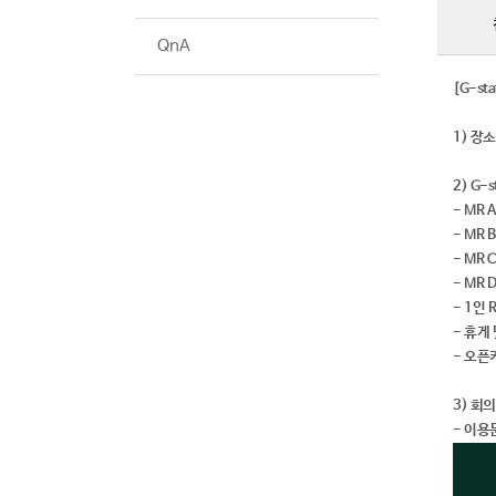
QnA
[G-st
1) 장
2) G-
- MR
- MR 
- MR
- MR 
- 1인
- 휴게
- 오
3) 회
- 이용문