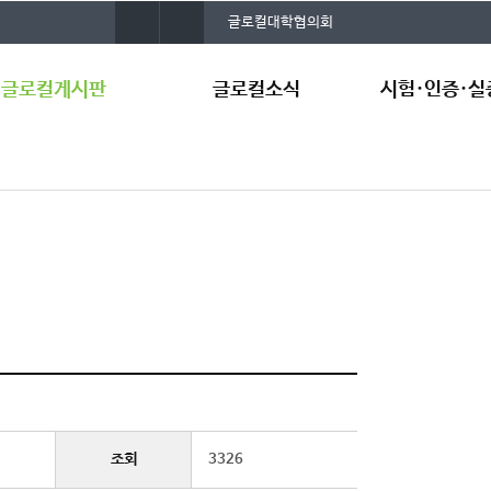
사
건
글로컬대학협의회
이
양
트
대
맵
학
글로컬게시판
글로컬소식
시험·인증·실
교
통
합
검
지사항
언론보도
시험·인증·실증
색
료공유
국방환경시험평
터
정집
합성환경 기반 
A
원센터
국방로봇웨어러블
지원센터
스마트푸드테크 
증지원센터
국방전략발전연
조회
3326
보유 장비 현황