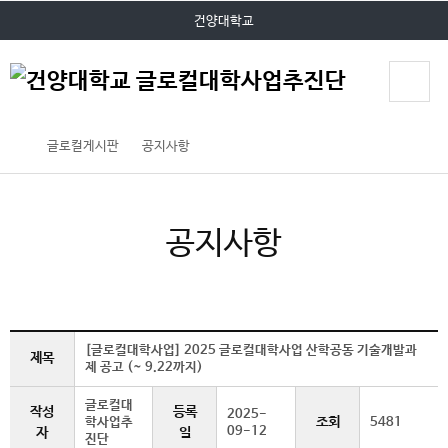
P
본문 바로가기
대메뉴 바로가기
건양대학교
O
P
U
P
글로컬게시판
공지사항
공지사항
[글로컬대학사업] 2025 글로컬대학사업 산학공동 기술개발과
제목
제 공고 (~ 9.22까지)
글로컬대
작성
등록
2025-
조회
학사업추
5481
09-12
자
일
진단