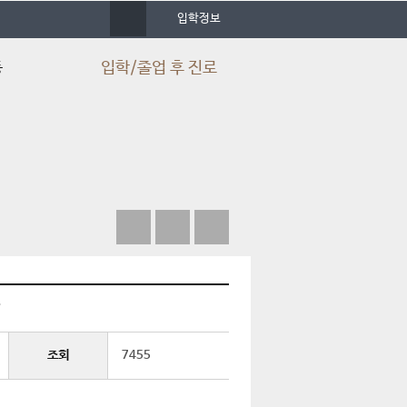
사
입학정보
이
트
맵
동
입학/졸업 후 진로
입시정보
입학Q&A
입학FAQ
학과 동영상
심치백과사전
졸업 후 진로
취업 스토리북
?
취득 가능 자격증
조회
7455
자격증 취득현황