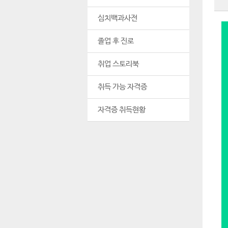
심치백과사전
졸업 후 진로
취업 스토리북
취득 가능 자격증
자격증 취득현황