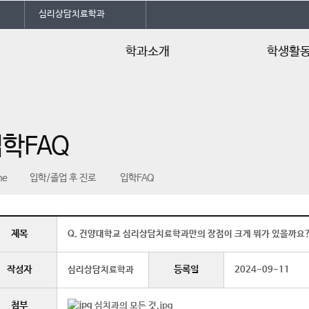
심리상담치료학과
학과소개
학생활
학과소개
임원 소개
학과특성화
학과SNS 소개
학FAQ
교수소개
동아리
학사일정
학과신문
me
입학/졸업 후 진로
입학FAQ
교육과정 및 교과목소개
학과행사
교육과정 기반 진로로드맵
학생회칙
공지사항
제목
Q. 건양대학교 심리상담치료학과만의 장점이 크게 뭐가 있을까요
언론속의 건양
작성자
등록일
심리상담치료학과
2024-09-11
첨부
심치과의 모든 것.jpg