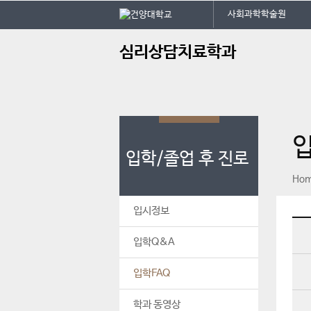
본문 바로가기
대메뉴 바로가기
사회과학학술원
주
심리상담치료학과
메
뉴
입
입학/졸업 후 진로
페이스북
인스타그램
print
Ho
입시정보
입학Q&A
입학FAQ
학과 동영상