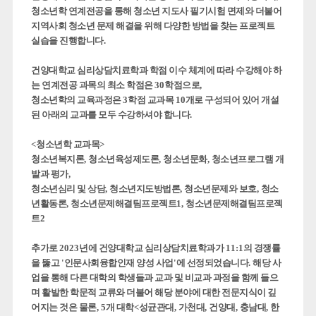
청소년학 연계전공을 통해 청소년 지도사 필기시험 면제와 더불어
지역사회 청소년 문제 해결을 위해 다양한 방법을 찾는 프로젝트
실습을 진행합니다
.
건양대학교 심리상담치료학과 학점 이수 체계에 따라 수강해야 하
는 연계전공 과목의 최소 학점은
30
학점으로
,
청소년학의 교육과정은
3
학점 교과목
10
개로 구성되어 있어 개설
된 아래의 교과를 모두 수강하셔야 합니다
.
<
청소년학 교과목
>
청소년복지론
,
청소년육성제도론
,
청소년문화
,
청소년프로그램 개
발과 평가
,
청소년심리 및 상담
,
청소년지도방법론
,
청소년문제와 보호
,
청소
년활동론
,
청소년문제해결팀프로젝트
1,
청소년문제해결팀프로젝
트
2
추가로
2023
년에 건양대학교 심리상담치료학과가
11:1
의 경쟁률
을 뚫고
'
인문사회융합인재 양성 사업
'
에 선정되었습니다
.
해당 사
업을 통해 다른 대학의 학생들과 교과 및 비교과 과정을 함께 들으
며 활발한 학문적 교류와 더불어 해당 분야에 대한 전문지식이 깊
어지는 것은 물론
, 5
개 대학
<
성균관대
,
가천대
,
건양대
,
충남대
,
한