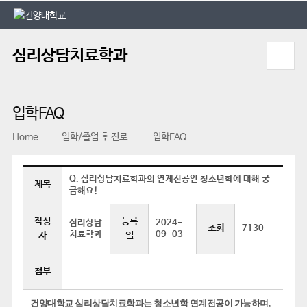
본문 바로가기
대메뉴 바로가기
심리상담치료학과
입학FAQ
Home
입학/졸업 후 진로
입학FAQ
Q. 심리상담치료학과의 연계전공인 청소년학에 대해 궁
제목
금해요!
작성
등록
심리상담
2024-
조회
7130
치료학과
09-03
자
일
첨부
건양대학교 심리상담치료학과는 청소년학 연계전공이 가능하며
,