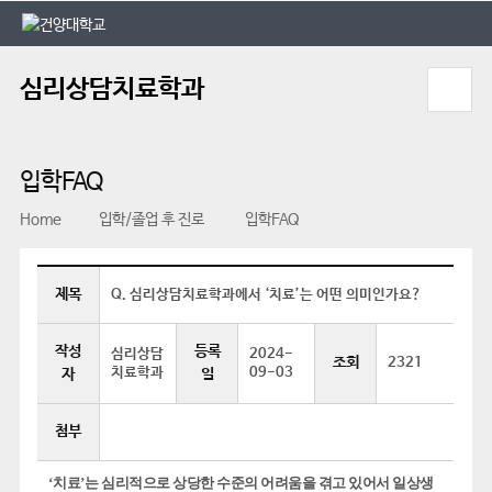
본문 바로가기
대메뉴 바로가기
심리상담치료학과
입학FAQ
Home
입학/졸업 후 진로
입학FAQ
제목
Q. 심리상담치료학과에서 ‘치료’는 어떤 의미인가요?
작성
등록
심리상담
2024-
조회
2321
치료학과
09-03
자
일
첨부
‘
치료
’
는 심리적으로 상당한 수준의 어려움을 겪고 있어서 일상생