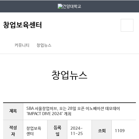
본문 바로가기
대메뉴 바로가기
창업보육센터
커뮤니티
창업뉴스
창업뉴스
SBA 서울창업허브, 오는 28일 오픈 이노베이션 데모데이
제목
‘IMPACT DIVE 2024’ 개최
작성
등록
창업보육
2024-
조회
1109
센터
11-25
자
일