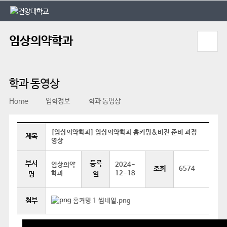
본문 바로가기
대메뉴 바로가기
임상의약학과
학과 동영상
Home
입학정보
학과 동영상
[임상의약학과] 임상의약학과 홈커밍&비전 준비 과정
제목
영상
부서
등록
임상의약
2024-
조회
6574
학과
12-18
명
일
첨부
홈커밍 1 썸네일.png