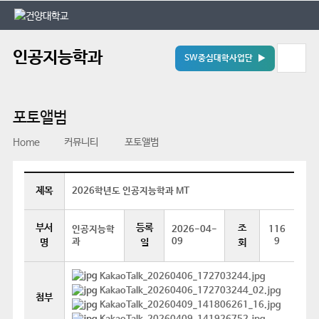
본문 바로가기
대메뉴 바로가기
인공지능학과
SW중심대학사업단 ▶
포토앨범
Home
커뮤니티
포토앨범
제목
2026학년도 인공지능학과 MT
부서
등록
조
인공지능학
2026-04-
116
과
09
9
명
일
회
KakaoTalk_20260406_172703244.jpg
KakaoTalk_20260406_172703244_02.jpg
첨부
KakaoTalk_20260409_141806261_16.jpg