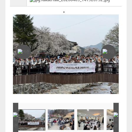
KakaoTalk_20260409_141926752.jpg