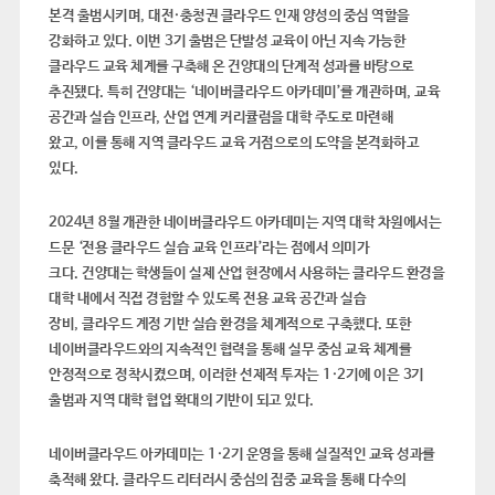
본격 출범시키며
,
대전
·
충청권 클라우드 인재 양성의 중심 역할을
강화하고 있다
.
이번
3
기 출범은 단발성 교육이 아닌 지속 가능한
클라우드 교육 체계를 구축해 온 건양대의 단계적 성과를 바탕으로
추진됐다
.
특히 건양대는
‘
네이버클라우드 아카데미
’
를 개관
하며
,
교육
공간과 실습 인프라
,
산업 연계 커리큘럼을 대학 주도로 마련해
왔고
,
이를 통해 지역 클라우드 교육 거점으로의 도약을 본격화하고
있다
.
2024
년
8
월 개관한 네이버클라우드 아카데미는 지역 대학 차원에서는
드문
‘
전용 클라우드 실습 교육 인프라
’
라는 점에서 의미가
크다
.
건양대는 학생들이 실제 산업 현장에서 사용하는 클라우드 환경을
대학 내에서 직접 경험할 수 있도록 전용 교육 공간과 실습
장비
,
클라우드 계정 기반 실습 환경을 체계적으로 구축했다
.
또한
네이버클라우드와의 지속적인 협력을 통해 실무 중심 교육 체계를
안정적으로 정착시켰으며
,
이러한 선제적 투자는
1·2
기에 이은
3
기
출범과 지역 대학 협업 확대의 기반이 되고 있다
.
네이버클라우드 아카데미는
1·2
기 운영을 통해 실질적인 교육 성과를
축적해 왔다
.
클라우드 리터러시 중심의 집중 교육을 통해 다수의