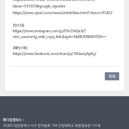
idxno=591870#google_vignette
https://
www.sjsori.com/news/articleView.html?idxno=83402
[인스타]
https://
www.instagram.com/p/DSt2JVdjxJi/?
utm_source=ig_web_copy_link&igsh=MzRlODBiNWFlZA==
[페이스북]
https://
www.facebook.com/share/p/1BQavqAgKq/
목록
메디컬캠퍼스 :
35365 대전광역시 서구 관저동로 158 건양대학교 죽헌정보관 101호