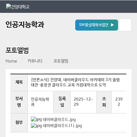
본문 바로가기
대메뉴 바로가기
인공지능학과
SW중심대학사업단 ▶
포토앨범
Home
커뮤니티
포토앨범
[언론소식] 건양대, 네이버클라우드 아카데미 3기 출범
제목
대전·충청권 클라우드 교육 거점대학으로 도약
부서
등록
조
인공지능학
2025-12-
239
과
29
2
명
일
회
네이버클라우드.jpg
첨부
네이버클라우드(1).jpg