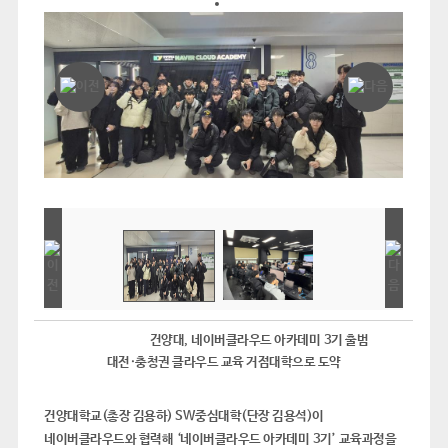
건양대
,
네이버클라우드 아카데미
3
기 출범
대전
·
충청권 클라우드 교육 거점대학으로 도약
건양대학교
(
총장 김용하
) SW
중심대학
(
단장 김용석
)
이
네이버클라우드와 협력해
‘
네이버클라우드 아카데미
3
기
’
교육과정을