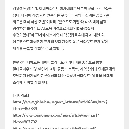
김용석 단장은
“
네이버클라우드 아카데미는 단순한 교육 프로그램을
넘어
,
대학이 직접 교육 인프라를 구축하고 지역과 성과를 공유하는
새로운 대학 혁신 모델
”
이라며
“
앞으로도 기업
·
대학
·
지역이 함께
성장하는 클라우드
·AI
교육 거점으로서의 역할을 충실히
수행하겠다
”
며
“3
기에서는 지역 대학 협업을 확대하고
,
내년 초
어드밴스드 과정까지 연계해 보다 완성도 높은 클라우드 인재 양성
체계를 구축할 계획
”
이라고 밝혔다
.
한편 건양대학교는 네이버클라우드 아카데미를 중심으로 향후
멀티클라우드 및
AI
연계 교육
,
공동 프로젝트
,
지역 산업과 연계한 취업
모델까지 단계적으로 확장하며 대전
·
충청권 클라우드
·AI
교육 생태계
조성에 기여할 계획이다
.
[기사링크]
https://
www.globalnewsagency.kr/news/articleView.html?
idxno=453889
https://
www.bzeronews.com/news/articleView.html?
idxno=807702
https://
www.veritas-a.com/news/articleView.html?