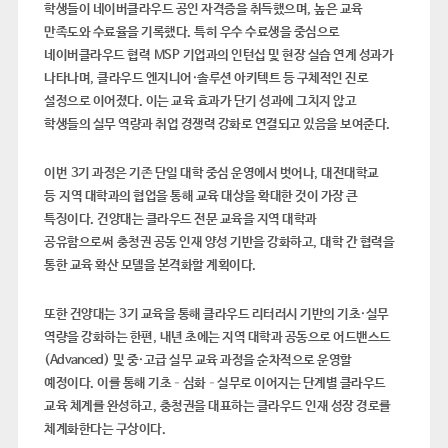
학생들이 네이버클라우드 공인 자격증을 취득했으며
,
높은 교육
만족도와 수료율을 기록했다
.
특히 우수 수료생을 중심으로
네이버클라우드 협력
MSP
기업과의 인턴십 및 현장 실습 연계 성과가
나타나며
,
클라우드 엔지니어
·
솔루션 아키텍트 등 구체적인 진로
설정으로 이어졌다
.
이는 교육 효과가 단기 성과에 그치지 않고
학생들의 실무 역량과 취업 경쟁력 강화로 연결되고 있음을 보여준다
.
이번
3
기 과정은 기존 단일 대학 중심 운영에서 벗어나
,
대전대학교
등
지역 대학과의 협업을 통해 교육 대상을 확대
한 것이 가장 큰
특징이다
.
건양대는 클라우드 전문 교육을 지역 대학과
공유함으로써
충청권 공동 인재 양성 기반을 강화
하고
,
대학 간 협력을
통한 교육 확산 모델
을 본격화할 계획이다
.
또한 건양대는
3
기 교육을 통해 클라우드 리터러시 기반의 기초
·
실무
역량을 강화하는 한편
,
내년 초에는 지역 대학과 공동으로 어드밴스드
(Advanced)
및 중
·
고급 실무 교육 과정을 순차적으로 운영할
예정이다
.
이를 통해 기초
–
심화
–
실무로 이어지는 단계별 클라우드
교육 체계를 완성하고
,
충청권을 대표하는 클라우드 인재 성장 경로를
체계화한다는 구상이다
.