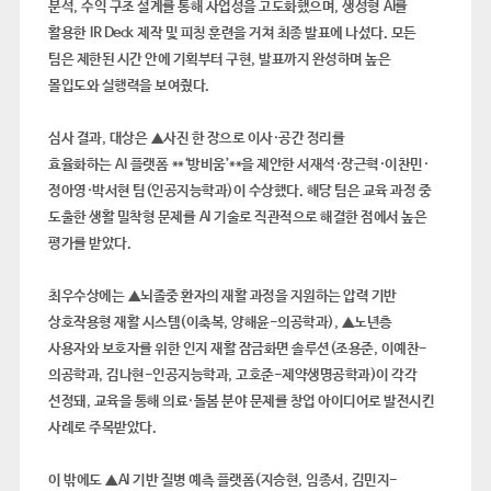
분석
,
수익 구조 설계를 통해 사업성을 고도화했으며
,
생성형
AI
를
활용한
IR Deck
제작 및 피칭 훈련을 거쳐 최종 발표에 나섰다
.
모든
팀은 제한된 시간 안에 기획부터 구현
,
발표까지 완성하며 높은
몰입도와 실행력을 보여줬다
.
심사 결과
,
대상은
▲
사진 한 장으로 이사
·
공간 정리를
효율화하는
AI
플랫폼
**‘
방비움
’**
을 제안한 서재석
·
장근혁
·
이찬민
·
정아영
·
박서현 팀
(
인공지능학과
)
이 수상했다
.
해당 팀은 교육 과정 중
도출한 생활 밀착형 문제를
AI
기술로 직관적으로 해결한 점에서 높은
평가를 받았다
.
최우수상에는
▲
뇌졸중 환자의 재활 과정을 지원하는 압력 기반
상호작용형 재활 시스템
(
이축복
,
양해윤
-
의공학과
)
,
▲
노년층
사용자와 보호자를 위한 인지 재활 잠금화면 솔루션
(
조용준
,
이예찬
-
의공학과
,
김나현
-
인공지능학과
,
고호준
-
제약생명공학과
)
이 각각
선정돼
,
교육을 통해 의료
·
돌봄 분야 문제를 창업 아이디어로 발전시킨
사례로 주목받았다
.
이 밖에도
▲
AI
기반 질병 예측 플랫폼
(
지승현
,
임종서
,
김민지
-