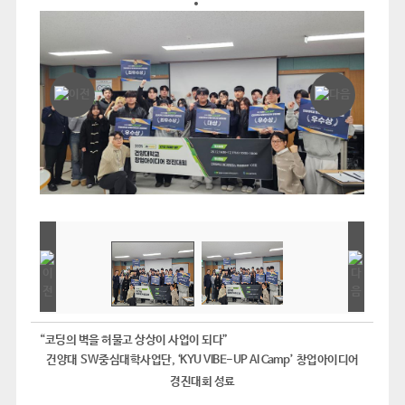
“
코딩의 벽을 허물고 상상이 사업이 되다
”
건양대
SW
중심대학사업단
, ‘KYU VIBE-UP AI Camp’
창업아이디어
경진대회 성료