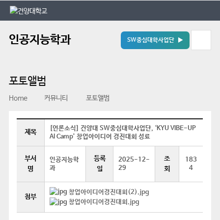
본문 바로가기
대메뉴 바로가기
인공지능학과
SW중심대학사업단 ▶
포토앨범
Home
커뮤니티
포토앨범
[언론소식] 건양대 SW중심대학사업단, ‘KYU VIBE-UP
제목
AI Camp’ 창업아이디어 경진대회 성료
부서
등록
조
인공지능학
2025-12-
183
과
29
4
명
일
회
창업아이디어경진대회(2).jpg
첨부
창업아이디어경진대회.jpg