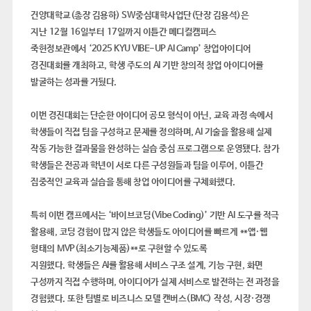
건양대학교
(
총장 김용하
) SW
중심대학사업단
(
단장 김용석
)
은
지난
12
월
16
일부터
17
일까지 이틀간 메디컬캠퍼스
죽헌정보관에서
‘2025 KYU VIBE-UP AI Camp’
창업아이디어
경진대회를 개최하고
,
학생 주도의
AI
기반 창의적 창업 아이디어를
발굴하는 성과를 거뒀다
.
이번 경진대회는 단순한 아이디어 공모 형식이 아닌
,
교육 과정 속에서
학생들이 직접 팀을 구성하고 문제를 정의하며
, AI
기술을 활용해 실제
작동 가능한 결과물을 완성하는 실습 중심 프로그램으로 운영됐다
.
참가
학생들은 전공과 학년이 서로 다른 구성원들과 팀을 이루어
,
이틀간
집중적인 교육과 실습을 통해 창업 아이디어를 구체화했다
.
특히 이번 캠프에서는
‘
바이브코딩
(Vibe Coding)’
기반
AI
도구를 적극
활용해
,
코딩 경험이 많지 않은 학생들도 아이디어를 빠르게
**
앱
·
웹
형태의
MVP(
최소기능제품
)**
로 구현할 수 있도록
지원했다
.
학생들은
AI
를 활용해 서비스 구조 설계
,
기능 구현
,
화면
구성까지 직접 수행하며
,
아이디어가 실제 서비스로 발전하는 전 과정을
경험했다
.
또한 팀별로 비즈니스 모델 캔버스
(BMC)
작성
,
시장
·
경쟁