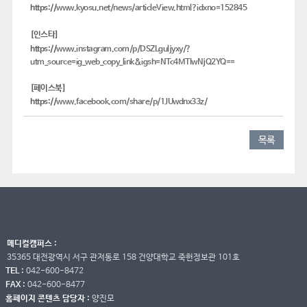
https://
www.kyosu.net/news/articleView.html?idxno=152845
[인스타]
https://
www.instagram.com/p/DSZLguljyxy/?
utm_source=ig_web_copy_link&igsh=NTc4MTIwNjQ2YQ==
[페이스북]
https://
www.facebook.com/share/p/1JUwdnx33z/
목록
메디컬캠퍼스 :
35365 대전광역시 서구 관저동로 158 건양대학교 죽헌정보관 101호
TEL :
042-600-8472
FAX :
042-600-8477
홈페이지 콘텐츠 담당자 :
양진모