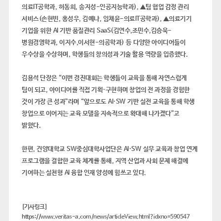
의료
IT
공학과
,
허동희
,
송지성
-
인공지능학과
)
,
▲
팀 협업 감정 관리
서비스
(
손현빈
,
홍성우
,
김예나
,
임채윤
-
의료
IT
공학과
)
,
▲
의료기기
기업을 위한
AI
기반 품질관리
SaaS(
김연수
,
조민수
,
김승욱
-
병원경영학과
,
이지수
,
이서현
-
의공학과
)
등
다양한 아이디어들이
우수상을 수상하며
,
학생들의 창의성과 기술 활용 역량을 입증했다
.
김용석 단장은
“
이번 경진대회는 학생들이 교육을 통해 자연스럽게
팀이 되고
,
아이디어를 직접 기획
·
구현하며 창업의 전 과정을 경험한
것이 가장 큰 성과
”
라며
“
앞으로도
AI·SW
기반 실전 교육을 통해 학생
창업으로 이어지는 교육 모델을 지속적으로 확대해 나가겠다
”
고
밝혔다
.
한편
,
건양대학교
SW
중심대학사업단은
AI·SW
실무 교육과 창업 연계
프로그램을 결합한 교육 체계를 통해
,
지역 산업과 사회 문제 해결에
기여하는 실천형
AI
융합 인재 양성에 힘쓰고 있다
.
[기사링크]
https://
www.veritas-a.com/news/articleView.html?idxno=590547