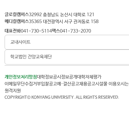
글로컬캠퍼스
건
32992 충청남도 논산시 대학로 121
메디컬캠퍼스
양
35365 대전광역시 서구 관저동로 158
대
대표전화
팩스
041-730-5114
041-733-2070
학
교내사이트
교
학교법인 건양교육재단
개인정보처리방침
대학정보공시
정보공개
대학자체평가
이메일무단수집거부
입찰공고
예·결산공고
채용공고
시설물 이용
오시
원격지원
COPYRIGHT© KONYANG UNIVERSITY.
ALL RIGHTS RESERVED.