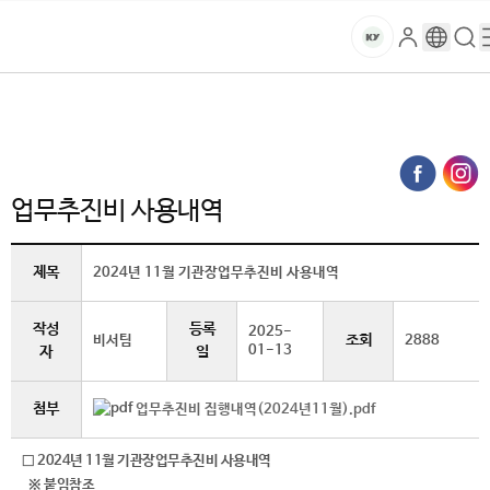
본문 바로가기
대메뉴 바로가기
하위메뉴 바로가기
스
로
구
검
건
마
그
글
색
홈
트
처음으로
홈페이지가이드
대학정보공개
인
번
페
양
키
업무추진비 사용내역 (상세보기)
역
이
지
대
메
업무추진비 사용내역
뉴
학
경
로
제목
2024년 11월 기관장업무추진비 사용내역​
교
작성
등록
2025-
조회
비서팀
2888
01-13
자
일
첨부
업무추진비 집행내역(2024년11월).pdf
□ 2024년 11월 기관장업무추진비 사용내역​
※ 붙임참조 ​