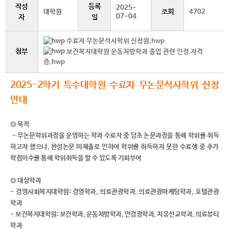
작성
등록
2025-
조회
대학원
4702
07-04
자
일
수료자 무논문석사학위 신청원.hwp
첨부
보건복지대학원 운동처방학과 졸업 관련 인정 자격
증.hwp
2025-2학기 특수대학원 수료자 무논문석사학위 신청
안내
◎ 목적
- 무논문학위과정을 운영하는 학과 수료자 중 당초 논문과정을 통해 학위를 취득
하고자 했으나, 완성논문 미제출로 인하여 학위를 취득하지 못한 수료생 중 추가
학점이수를 통해 학위취득을 할 수 있도록 기회부여
◎ 대상학과
- 경영사회복지대학원: 경영학과, 의료관광학과, 의료관광
마케팅학과, 호텔관광
학과
- 보건복지대학원: 보건학과, 운동처방학과, 안경광학과, 치유선교학과, 의료뷰티
학과