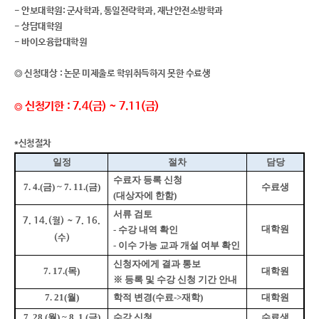
- 안보대학원: 군사학과, 통일전략학과, 재난안전소방학과
- 상담대학원
- 바이오융합대학원
◎ 신청대상
: 논문 미제출로 학위취득하지 못한 수료생
신청기한
: 7.4(금) ~ 7.11(금)
◎
*신청절차
일정
절차
담당
수료자 등록 신청
7. 4.(금
) ~ 7. 11.(금
)
수료생
(
대상자에 한함
)
서류 검토
7. 14.(월) ~ 7. 16.
대학원
-
수강 내역 확인
(수)
-
이수 가능 교과 개설 여부 확인
신청자에게 결과 통보
7. 17.(목
)
대학원
※
등록 및 수강 신청 기간 안내
7. 21(월
)
학적 변경
(
수료
->
재학
)
대학원
7. 28.(
월
) ~ 8. 1.(
금
)
수강 신청
수료생