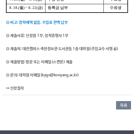
8. 18.(
월
) ~ 8. 22(
금
)
등록금 납부
수료생
◎ 비고
: 장학혜택 없음. 수업료 전액 납부
◎ 제출서류
: 신청원
1부, 성적증명서 1부
◎ 제출처
: 대전캠퍼스 죽헌정보관 도서관동 1층 대학원(주임교수 서명 必)
◎ 제출방법
: 방문 또는 이메일(스캔본) 제출 ​
◎ 문의: 대학원 이메일(kygs@konyang.ac.kr)​ ​
** 신청절차
목록