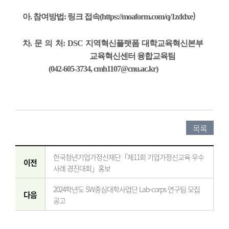
)
아. 참여방법: 링크 접속(
https://moaform.com/q/1zddxe
차. 문 의 처: DSC 지역혁신플랫폼 대학교육혁신본부
교육혁신센터 융합교육팀
(042-605-3734, cmh1107@cnu.ac.kr)
​
목록
한국청년기업가정신재단「제11회 기업가정신교육 우수
이전
사례 경진대회」홍보
2024학년도 SW중심대학사업단 Lab-corps 연구팀 모집
다음
공고