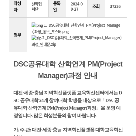
작성
등록
산학협
2024-0
조회
37326
력단
9-27
자
일
1._DSC공유대학_산학연계_PM(Project_Manage
r)과정_홍보_포스터.png
첨부
2._DSC공유대학_산학연계_PM(Project_Manager)
과정_안내문.zip
DSC공유대학 산학연계 PM(Project
Manager)과정 안내
대전·세종·충남 지역혁신플랫폼 교육혁신센터에서는 D
SC 공유대학 24개 참여대학 학생을 대상으로「
DSC공
유대학 산학연계 PM(Project Manager)과정
」을 운영 예
정입니다.
많은 학생분들의 참여 바랍니다.
가. 주 관: 대전·세종·충남 지역혁신플랫폼 대학교육혁신