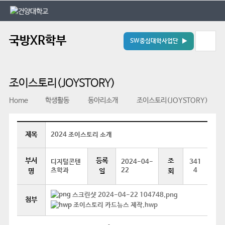
본문 바로가기
대메뉴 바로가기
국방XR학부
SW중심대학사업단 ▶
조이스토리(JOYSTORY)
Home
학생활동
동아리소개
조이스토리(JOYSTORY)
제목
2024 조이스토리 소개
부서
등록
조
디지털콘텐
2024-04-
341
츠학과
22
4
명
일
회
스크린샷 2024-04-22 104748.png
첨부
조이스토리 카드뉴스 제작.hwp