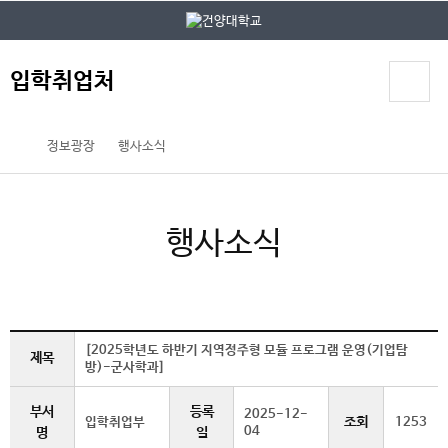
본문 바로가기
대메뉴 바로가기
입학취업처
정보광장
행사소식
행사소식
[2025학년도 하반기 지역정주형 모듈 프로그램 운영(기업탐
제목
방)-군사학과]
부서
등록
2025-12-
조회
입학취업부
1253
04
명
일