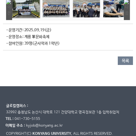
-운영기간: 2025.09.19(금)
-운영장소: 계룡 軍문화축제
-참여인원: 39명(군사학과 1학년)
목록
글로컬캠퍼스 :
32992 충청남도 논산시 대학로 121 건양대학교 명곡정보관 1층 입학취업처
TEL :
041-730-5155
이메일 주소 :
kyjob@konyang.ac.kr
COPYRIGHT(C)
KONYANG UNIVERSITY.
ALL RIGHTS RESERVED.