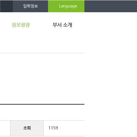
사
입학정보
Language
이
트
맵
정보광장
부서 소개
공지사항
인사말
행사소식
주요업무
카드뉴스
연혁
뉴스레터
조직도
취업스토리북
찾아오시는 길
사이트링크
조회
1159