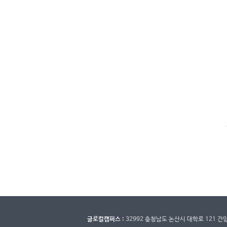
글로컬캠퍼스 :
32992 충청남도 논산시 대학로 121 