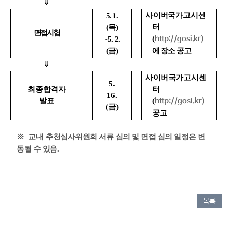
⇓
사이버국가고시센
5. 1.
터
(
목
)
면접시험
(
~5. 2.
http://gosi.kr)
(
금
)
에
장소 공고
⇓
사이버국가고시센
5.
최종합격자
터
16.
발표
(
http://gosi.kr)
(
금
)
공고
※ 교내
추천심사위원회 서류 심의 및 면접 심의 일정은 변
동될 수 있음
.
목록