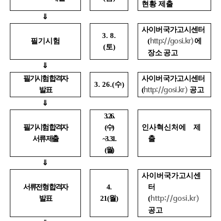
현황 제출
⇓
사이버국가고시센터
3. 8.
필기시험
(
에
http://gosi.kr)
(
토
)
장소 공고
⇓
필기시험 합격자
사이버국가고시센터
3. 26.(
수
)
발표
(
공고
http://gosi.kr)
⇓
3. 26.
필기시험 합격자
(
수
)
인사혁신처에 제
서류 제출
~3. 31.
출
(
월
)
⇓
사이버국가고시센
서류전형 합격자
4.
터
발표
21(
월
)
(
http://gosi.kr)
공고