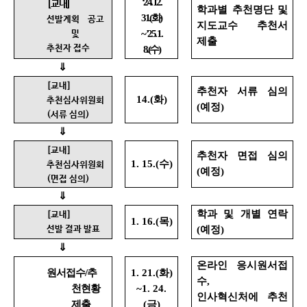
‘24. 12.
[교내]
학과별 추천명단 및
31.(
화
)
선발계획 공고
지도교수 추천서
~ ’25. 1.
및
제출
추천자 접수
8.(
수
)
⇓
[교내]
추천자 서류 심의
14.(
화
)
추천심사위원회
(
예정
)
(
서류 심의
)
⇓
[교내]
추천자 면접 심의
1. 15.(
수
)
추천심사위원회
(
예정
)
(면접 심의)
⇓
학과 및 개별 연락
[교내]
1. 16.(
목
)
선발 결과 발표
(
예정
)
⇓
온라인 응시원서접
원서접수
/
추
1. 21.(
화
)
수
,
천현황
~1. 24.
인사혁신처에 추천
제출
(
금
)