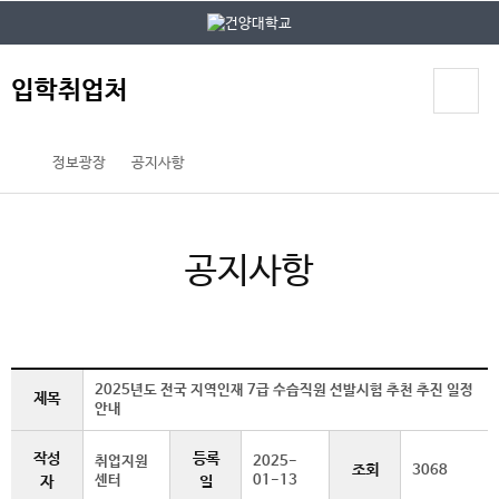
본문 바로가기
대메뉴 바로가기
입학취업처
정보광장
공지사항
공지사항
2025년도 전국 지역인재 7급 수습직원 선발시험 추천 추진 일정
제목
안내
작성
등록
취업지원
2025-
조회
3068
센터
01-13
자
일