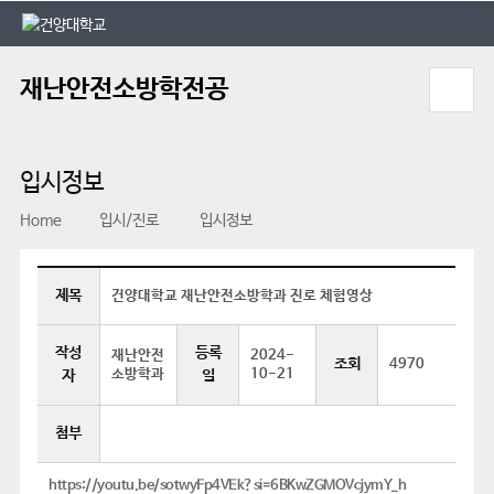
본문 바로가기
대메뉴 바로가기
재난안전소방학전공
입시정보
Home
입시/진로
입시정보
제목
건양대학교 재난안전소방학과 진로 체험영상
작성
등록
재난안전
2024-
조회
4970
소방학과
10-21
자
일
첨부
https://youtu.be/sotwyFp4VEk?si=6BKwZGMOVcjymY_h