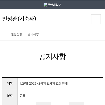
본문 바로가기
대메뉴 바로가기
인성관(기숙사)
열린광장
공지사항
공지사항
제목
[모집] 2026-2학기 입사자 모집 안내
분류
공통