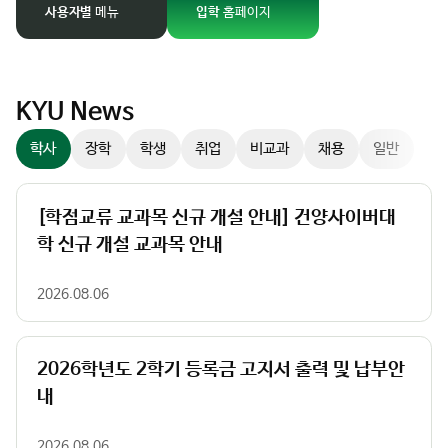
경
사용자별
메뉴
입학
홈페이지
팝업존
이
미
지
슬
KYU News
라
학사
장학
학생
취업
비교과
채용
일반
이
더
컨
[학점교류 교과목 신규 개설 안내] 건양사이버대
트
학 신규 개설 교과목 안내
롤
러
2026.08.06
2026학년도 2학기 등록금 고지서 출력 및 납부안
내
2026.08.06