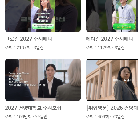
그
북
블
램
로
글로컬 2027 수시배너
메디컬 2027 수시배너
조회수 2107회 · 8일전
조회수 1129회 · 8일전
그
2027 건양대학교 수시모집
조회수 109만회 · 59일전
조회수 409회 · 73일전
원하는 정보를 한 눈에!