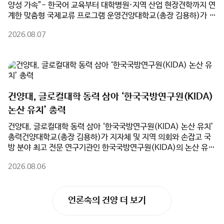
탄 SIUT 단기연수 프로그램'을 성공적으로 마쳤다.이번 연수에는
야 직업을 탐색했다.한편, 논산계룡진로직업체험지원센터는 앞으
SIUT 부총장과 인솔교원, 학생 등 총 17명이 참가했다. 건양대는
로도 지역사회와 대학의 교육 인프라를 연계한 다양한 진로체험 프
단순한 문화 체험을 넘어 건양대학교병원의 우수한 의료 인프라와
로그램을 지속적으로 운영하여 학생들의 진로 탐색 기회를 확대하
지역 산업체 현장을 유기적으로 연계한 차별화된 교육 프로그램을
고, 학부모와 함께하는 진로교육 문화 조성에도 힘쓸 계획이다.
선보였다.참가 학생들은 수준별 맞춤형 한국어 교육을 받았으며, 건
건양대, 글로컬대학 동력 삼아 ‘한국국방연구원(KIDA)
양대학교병원과 역사관 견학, 국민체력100 논산체력인증센터 체력
논산 유치’ 총력
측정, 하림공장 현장견학 등을 진행했다. 이를 통해 한국의 최첨단
교육·의료 환경과 지역 산업 현장을 직접 체험하며 건양대의 특성
건양대, 글로컬대학 동력 삼아 ‘한국국방연구원(KIDA) 논산 유치’
화 교육 역량을 깊이 이해하는 계기를 마련했다.또한 건양대 재학생
총력건양대학교(총장 김용하)가 지자체 및 지역 의회와 손잡고 국
들과 함께 풍물놀이 및 김밥 만들기 체험, 전주한옥마을과 대천해수
방 분야 최고 전문 연구기관인 한국국방연구원(KIDA)의 논산 유치
욕장 등 지역 문화탐방을 진행하며 실질적인 글로벌 교류의 시간을
를 위해 전면에 나섰다.건양대는 5일(수) 오전 논산시청 상황실에
가졌다. 연수 마지막 날 열린 수료식에서는 참가자 전원에게 수료증
2026.08.06
서 논산시(시장 백성현), 논산시의회(의장 이건창)와 함께 ‘한국국
을 수여하고 성과를 공유했다.건양대는 이번 연수를 계기로 SIUT
방연구원 논산 유치를 위한 업무협약(MOU)’을 체결했다고 밝혔
와의 협력관계를 더욱 공고히 하고, 학생교류 및 공동교육 등 다양
다. 이번 협약은 행정·의회·대학이 역량을 집결하여 대한민국을 대
한 국제교류 사업을 지속적으로 확대해 우수한 외국인 유학생 유치
표하는 국방군수산업도시 생태계를 완성하기 위해 추진됐다.특히
기반을 더욱 강화할 방침이다.이걸재 건양대학교 대외협력처장은
건양대는 ‘글로컬대학’ 사업 추진과 연계하여 KIDA 유치의 핵심 동
"이번 연수는 한국어 교육과 전공·문화체험, 그리고 건양대의 우수
언론속의 건양 더 보기
력이 될 대학의 연구·교육 인프라를 전폭 지원한다. 대학 측은
한 인프라를 연계한 실질적인 글로벌 교류 프로그램"이라며 "앞으로
KIDA 이전 과정에서 필요한 임시 연구공간 및 시설 공유를 비롯해
도 해외 협력대학과의 지속적인 교류를 확대하고, 우수 외국인 유학
▲국방 AI 및 방산 분야 공동 연구 추진 ▲KIDA 연계 국방혁신정책
생 유치와 글로벌 교육협력 강화를 위해 최선을 다하겠다"고 밝혔
공동 연구 및 협력 모델 개발 ▲지자체·KIDA·대학 공동 학술세미
다.
나 및 정책 포럼 개최 등을 적극 실행하며 KIDA 논산 유치의 당위성