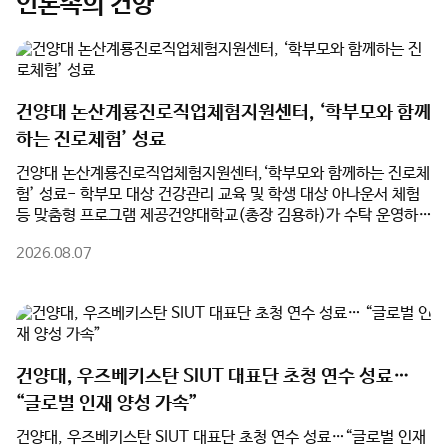
건양대 논산계룡진로직업체험지원센터, ‘학부모와 함께
하는 진로체험’ 성료
건양대 논산계룡진로직업체험지원센터,‘학부모와 함께하는 진로체
험’ 성료- 학부모 대상 건강관리 교육 및 학생 대상 아나운서 체험
등 맞춤형 프로그램 제공건양대학교(총장 김용하)가 수탁 운영하는
논산계룡진로직업체험지원센터(센터장 최동훈)가 여름방학을 맞
2026.08.07
아 관내 학부모와 학생을 대상으로 진행한 ‘학부모와 함께하는 진로
체험’ 프로그램을 성황리에 마쳤다고 밝혔다.지난 3일과 7일 양일
간 진행된 프로그램은 학부모와 자녀가 각자의 관심 분야에 맞는 맞
춤형 진로체험에 참여하며 직업세계를 이해하고, 가족 간 진로 소통
을 강화하기 위해 마련됐다.8월 3일 열린 1차 프로그램에서 학생들
은 건양대 KY 큐레이팅 스테이션에서 ‘아나운서 진로체험’에 참여
건양대, 우즈베키스탄 SIUT 대표단 초청 연수 성료…
했다. 실제 방송 시설에서 뉴스 원고 리딩과 발성법을 익혔으며, 개
“글로벌 인재 양성 가속”
인별 체험 영상을 제공받아 발표 모습을 점검했다. 같은 시간 학부
모들은 건양대 간호학과 송민선 교수의 ‘심뇌혈관질환 예방 교육’을
건양대, 우즈베키스탄 SIUT 대표단 초청 연수 성료…“글로벌 인재
통해 만성질환 관리와 9대 생활수칙, 응급대처법 등 실생활 건강관
양성 가속”- 한국어 교육부터 대학병원·지역 산업 현장견학까지 연
리 노하우를 배웠다.이어 7일 2차 프로그램에서는 학생 대상 ‘조향
계한 맞춤형 국제교류 프로그램 운영건양대학교(총장 김용하)가 지
사 창업 체험’과 학부모 대상 ‘업사이클 공예가 체험’이 진행됐다.
난 7월 19일부터 24일까지 5박 6일간 우즈베키스탄 사마르칸트
학생들은 직접 향을 조합해 왁스타블렛을 제작하며 향기 산업을 이
2026.08.07
국제기술대학교(SIUT) 대표단을 초청해 '2026학년도 우즈베키스
해했고, 학부모들은 보자기 가방을 제작하며 친환경 가치와 공예 분