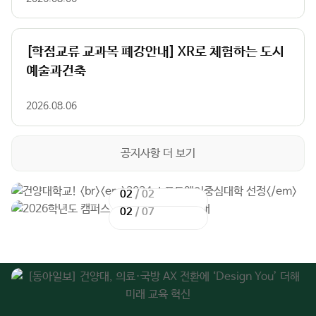
[학점교류 교과목 폐강안내] XR로 체험하는 도시
예술과건축
2026.08.06
공지사항 더 보기
02
02
/
/
02
07
이
이
다
다
전
전
음
음
슬
슬
슬
슬
라
라
라
라
이
이
이
이
드
드
드
드
주
01
02
03
04
05
06
07
08
09
요