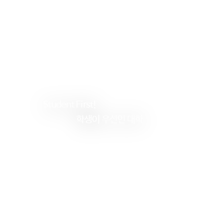
Student
First!
학생이
우선인 대학
건
양
대
학
교