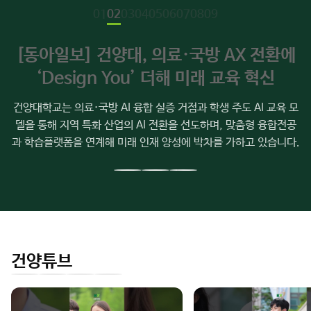
소
[동아일보] 건양대, 의료·국방 AX 전환에
식
‘Design You’ 더해 미래 교육 혁신
건양대학교는 의료·국방 AI 융합 실증 거점과 학생 주도 AI 교육 모
델을 통해 지역 특화 산업의 AI 전환을 선도하며, 맞춤형 융합전공
과 학습플랫폼을 연계해 미래 인재 양성에 박차를 가하고 있습니다.
이
다
전
음
슬
슬
라
라
이
이
건양튜브
드
드
인
유
페
네
스
튜
이
이
타
브
스
버