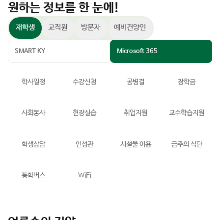
재학생
교직원
방문자
예비건양인
SMART KY
Microsoft 365
학사일정
수강신청
공병결
장학금
사회봉사
현장실습
취업지원
교수학습지원
학생상담
인성관
시설물 이용
금주의 식단
통학버스
WiFi
언론속의 건양