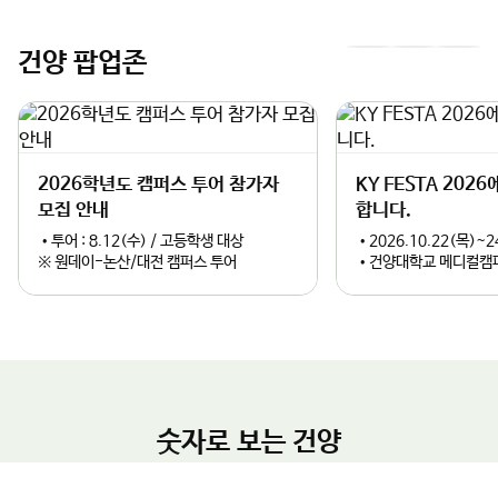
건양 팝업존
이
다
과 정책적 완성도를 높일 계획이다.김용하 총장은 “건양대가 보유
한 국방 AI 및 방산 관련 교육·연구 인프라는 KIDA의 혁신 연구를
전
음
밑받침할 최적의 파트너가 될 것”이라며, “글로컬대학으로서 지역
2026학년도 캠퍼스 투어 참가자
KY FESTA 202
과 대학이 함께 성장하는 성공 모델을 만들고, 논산이 대한민국을
슬
슬
넘어 세계적인 국방 특화 도시로 도약할 수 있도록 대학의 모든 역
모집 안내
합니다.
량을 아끼지 않겠다”고 강조했다.
•투어 : 8.12(수) / 고등학생 대상
•2026.10.22(목)~2
라
라
※ 원데이-논산/대전 캠퍼스 투어
•건양대학교 메디컬캠
이
이
드
드
숫자로 보는 건양
글로컬 거점대학으로의 도약
교육비 환원율
학생 1인당 장학금
학생1인당 교육비
건양대학교 개교 35주년
2024년 취업률