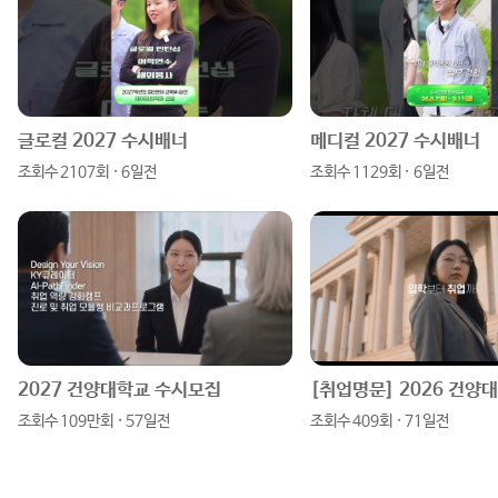
스
튜
이
이
타
브
스
버
그
북
블
램
로
글로컬 2027 수시배너
메디컬 2027 수시배너
조회수 2107회 · 6일전
조회수 1129회 · 6일전
그
2027 건양대학교 수시모집
조회수 109만회 · 57일전
조회수 409회 · 71일전