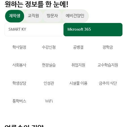
원하는 정보를 한 눈에!
재학생
교직원
방문자
예비건양인
SMART KY
Microsoft 365
학사일정
수강신청
공병결
장학금
사회봉사
현장실습
취업지원
교수학습지원
학생상담
인성관
시설물 이용
금주의 식단
통학버스
WiFi