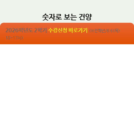
다.​
숫자로 보는 건양
글로컬 거점대학으로의 도약
2026학년도 2학기
수강신청 바로가기
(※전학년/8.6(목)
10~17시)
교육비 환원율
학생 1인당 장학금
학생1인당 교육비
건양대학교 개교 35주년
2024년 취업률
18,343,748.8
1,633,567
75.6
35
원
주년
%
244.7
%
원
(개교 1991년)
(2024.12.31 기준)
(2024년 결산)
(2024년 결산)
※ 캠퍼스 통합
(2024년 결산)
※ 국가 및 지방자치단체 제외
※ 학부, 대학원 합산