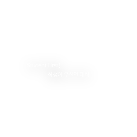
Student
First!
학생이
우선인 대학
건
양
대
학
교