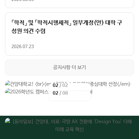
「학칙」 및 「학칙시행세칙」 일부개정(안) 대학 구
성원 의견 수렴
2026.07.23
공지사항 더 보기
02
/
02
이
다
02
/
08
전
이
음
다
슬
전
슬
음
라
슬
라
슬
이
라
이
라
드
이
드
이
드
드