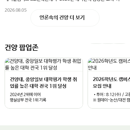
련 교육·연구 인프라는 KIDA의 혁신 연구를 밑받침할 최적의 파트
황리에 마무리되었다.육군본부 동원참모부가 주최하고 건양대 평
너가 될 것”이라며, “글로컬대학으로서 지역과 대학이 함께 성장하
2026.08.05
생교육원(원장 장승국)이 주관한 이번 교육은 전국 예비전력 담당
는 성공 모델을 만들고, 논산이 대한민국을 넘어 세계적인 국방 특
언론속의 건양 더 보기
관 100명을 대상으로 급변하는 안보 환경과 미래 전장 변화에 대응
화 도시로 도약할 수 있도록 대학의 모든 역량을 아끼지 않겠다”고
할 전문성과 실무 역량을 강화하기 위해 마련됐다.이번 과정은 AI,
강조했다.
국방로봇, 드론 기반 전술 등 첨단 국방기술을 아우르는 다채로운
강의로 채워졌다. 씽크퓨처스 양성식 대표의 ‘미래기술의 이해와 우
리 삶의 변화’, 유클리드소프트 박주한 대표의 ‘AI Agent와 AI 보
건양 팝업존
이
다
안’, 한국생산기술연구원 조정산 박사의 ‘국방로봇 그리고 휴머노
이드’ 특강이 진행돼 실무적 통찰을 제공했다.이와 함께 건양대 최
전
음
소녀 교수의 ‘번아웃 극복과 정서 충만을 위한 인문학 강의’, 서울도
시문화연구원 엄길청 대표의 ‘국제정세의 충격과 미래지도자의 통
슬
슬
찰’, 건양대 김태진 교수의 ‘위기관리 및 갈등 해결 전략’ 등 리더의
균형 잡힌 시야를 넓히는 인문·안보 융합 프로그램도 운영됐다.마
건양대, 중앙일보 대학평가 학생 취
2026학년도 캠퍼
라
라
지막 날 수강생들은 육군본부 동원참모부의 ‘동원정책의 이해’ 강의
업률 높은 대학 전국 1위 달성
모집 안내
를 통해 핵심 정책을 파악했으며, 수료식에서는 총장 명의 표창 및
이
이
2024년 2위에 이어
•투어 : 8.12(수) /
우수자 시상이 진행됐다.건양대는 이번 교육을 통해 전국 네트워크
명실상부 전국 1위 기록
※ 원데이-논산/대전 
구축, 입시 홍보 채널 확보, K-글로컬 국방 특성화 대학 브랜드 강
드
드
화, 교육시설 활용을 통한 재정 기여 효과를 기대하고 있다.김용하
건양대학교 총장은“진정한 리더는 위기 속에서 길을 찾는 사람”이
라며“이번 교육을 통해 우리 예비전력 담당관들이 국민의 안전을
지키는 믿음직한 버팀목이 되어주길 기대한다”고 격려의 말을 전했