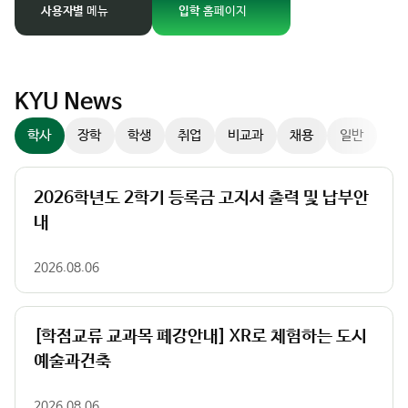
경
사용자별
메뉴
입학
홈페이지
팝업존
이
미
지
슬
KYU News
라
학사
장학
학생
취업
비교과
채용
일반
이
더
컨
2026학년도 2학기 등록금 고지서 출력 및 납부안
트
내
롤
러
2026.08.06
[학점교류 교과목 폐강안내] XR로 체험하는 도시
예술과건축
2026.08.06