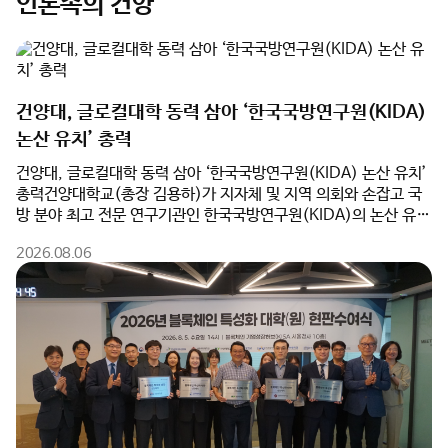
언론속의 건양
건양대, 글로컬대학 동력 삼아 ‘한국국방연구원(KIDA)
논산 유치’ 총력
건양대, 글로컬대학 동력 삼아 ‘한국국방연구원(KIDA) 논산 유치’
총력건양대학교(총장 김용하)가 지자체 및 지역 의회와 손잡고 국
방 분야 최고 전문 연구기관인 한국국방연구원(KIDA)의 논산 유치
를 위해 전면에 나섰다.건양대는 5일(수) 오전 논산시청 상황실에
2026.08.06
서 논산시(시장 백성현), 논산시의회(의장 이건창)와 함께 ‘한국국
방연구원 논산 유치를 위한 업무협약(MOU)’을 체결했다고 밝혔
다. 이번 협약은 행정·의회·대학이 역량을 집결하여 대한민국을 대
표하는 국방군수산업도시 생태계를 완성하기 위해 추진됐다.특히
건양대는 ‘글로컬대학’ 사업 추진과 연계하여 KIDA 유치의 핵심 동
력이 될 대학의 연구·교육 인프라를 전폭 지원한다. 대학 측은
KIDA 이전 과정에서 필요한 임시 연구공간 및 시설 공유를 비롯해
▲국방 AI 및 방산 분야 공동 연구 추진 ▲KIDA 연계 국방혁신정책
공동 연구 및 협력 모델 개발 ▲지자체·KIDA·대학 공동 학술세미
나 및 정책 포럼 개최 등을 적극 실행하며 KIDA 논산 유치의 당위성