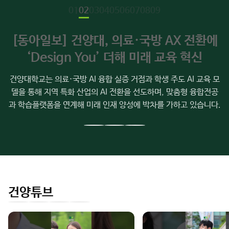
주
01
02
03
04
05
06
07
08
09
요
소
[동아일보] 건양대, 의료·국방 AX 전환에
식
‘Design You’ 더해 미래 교육 혁신
건양대학교는 의료·국방 AI 융합 실증 거점과 학생 주도 AI 교육 모
델을 통해 지역 특화 산업의 AI 전환을 선도하며, 맞춤형 융합전공
과 학습플랫폼을 연계해 미래 인재 양성에 박차를 가하고 있습니다.
이
다
전
음
슬
슬
라
라
이
이
건양튜브
드
드
인
유
페
네