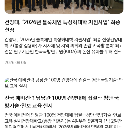
과 정책적 완성도를 높일 계획이다.김용하 총장은 “건양대가 보유
한 국방 AI 및 방산 관련 교육·연구 인프라는 KIDA의 혁신 연구를
밑받침할 최적의 파트너가 될 것”이라며, “글로컬대학으로서 지역
건양대, ‘2026년 블록체인 특성화대학 지원사업’ 최종
과 대학이 함께 성장하는 성공 모델을 만들고, 논산이 대한민국을
넘어 세계적인 국방 특화 도시로 도약할 수 있도록 대학의 모든 역
선정
량을 아끼지 않겠다”고 강조했다.
건양대, ‘2026년 블록체인 특성화대학 지원사업’ 최종 선정​건양대
학교(총장 김용하)가 지자체 및 지역 의회와 손잡고 국방 분야 최고
전문 연구기관인 한국국방연구원(KIDA)의 논산 유치를 위해 전면
에 나섰다.건양대는 5일(수) 오전 논산시청 상황실에서 논산시(시
2026.08.06
장 백성현), 논산시의회(의장 이건창)와 함께 ‘한국국방연구원 논
산 유치를 위한 업무협약(MOU)’을 체결했다고 밝혔다. 이번 협약
은 행정·의회·대학이 역량을 집결하여 대한민국을 대표하는 국방군
수산업도시 생태계를 완성하기 위해 추진됐다.특히 건양대는 ‘글로
컬대학’ 사업 추진과 연계하여 KIDA 유치의 핵심 동력이 될 대학의
연구·교육 인프라를 전폭 지원한다. 대학 측은 KIDA 이전 과정에서
전국 예비전력 담당관 100명 건양대에 집결… 첨단 국
필요한 임시 연구공간 및 시설 공유를 비롯해 ▲국방 AI 및 방산 분
방기술·안보 교육 실시
야 공동 연구 추진 ▲KIDA 연계 국방혁신정책 공동 연구 및 협력 모
델 개발 ▲지자체·KIDA·대학 공동 학술세미나 및 정책 포럼 개최
전국 예비전력 담당관 100명 건양대에 집결…첨단 국방기술·안보
등을 적극 실행하며 KIDA 논산 유치의 당위성과 정책적 완성도를
교육 실시건양대학교(총장 김용하)는 4일부터 5일까지 1박 2일간
높일 계획이다.김용하 총장은 “건양대가 보유한 국방 AI 및 방산 관
메디컬캠퍼스 L보건학관에서 ‘2026년 예비전력 담당관 교육’이 성