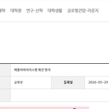
대학
대학원
연구·산학
대학생활
글로벌건양·라운지
로벌건양·라운지
공지사항
학생 (상세보기)
에볼라바이러스병 확산 방지
등록일
교학부
2026-05-29