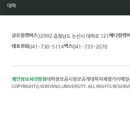
대학
글로컬캠퍼스
메디컬캠
건
32992 충청남도 논산시 대학로 121
양
대표전화
팩스
041-730-5114
041-733-2070
대
학
교
개인정보처리방침
대학정보공시
정보공개
대학자체평가
이메
COPYRIGHT© KONYANG UNIVERSITY.
ALL RIGHTS RESERV