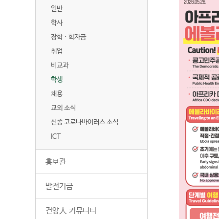
일반
학사
장학 · 학자금
취업
비교과
학생
채용
교외 소식
신종 코로나바이러스 소식
ICT
홍보관
발전기금
건양人 커뮤니티