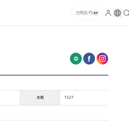
스마트키
로
구
그
글
인
번
역
조회
1527