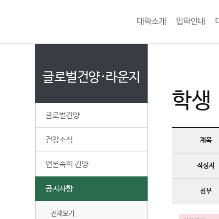
본문 바로가기
대메뉴 바로가기
하위메뉴 바로가기
대학소개
입학안내
건
홈
양
처음으로
글
페
이
글로벌건양·라운지
대
지
학생
메
학
뉴
글로벌건양
경
교
로
건양소식
제목
언론속의 건양
작성자
공지사항
첨부
전체보기