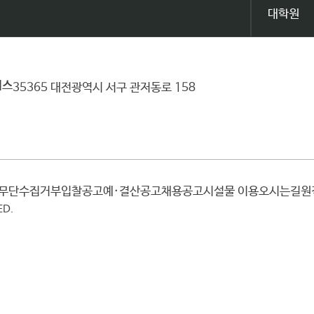
대학원
퍼스
35365 대전광역시 서구 관저동로 158
일무단수집거부
입찰공고
예·결산공고
채용공고
시설물 이용
오시는길
ED.