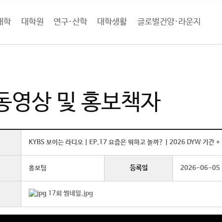
대학
대학원
연구·산학
대학생활
글로벌건양·라운지
로벌건양·라운지
홍보관
홍보동영상 및 홍보책자 (상세보기)
동영상 및 홍보책자
KYBS 보이는 라디오 | EP.17 요즘은 뭐하고 놀까? | 2026 DYW 기간 
등록일
홍보팀
2026-06-05
17회 썸네일.jpg