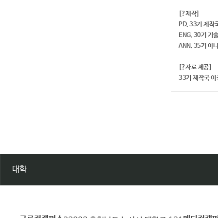
[?제작]
PD. 33기 제
ENG. 30기 
ANN. 35기 
[?자료 제공]
33기 제작국 
대학