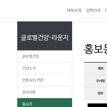
본문 바로가기
대메뉴 바로가기
하위메뉴 바로가기
대학소개
입학안내
건
홈
양
처음으로
글
페
이
글로벌건양·라운지
대
지
홍보
메
학
뉴
글로벌건양
경
교
로
동
건양소식
제목
영
상
자
언론속의 건양
부서명
막
내
공지사항
용
첨부
홍보관