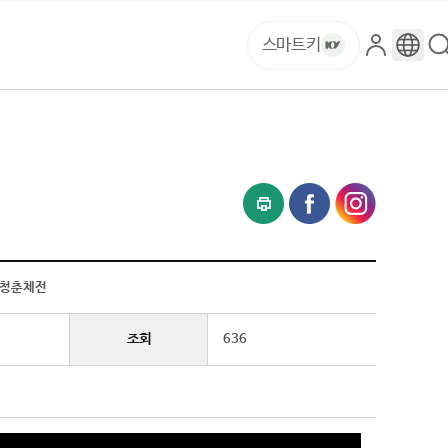
스마트키
로
구
그
글
인
번
역
+ 청춘체전
조회
636