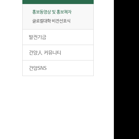
홍보동영상 및 홍보책자
글로컬대학 비전선포식
발전기금
건양人 커뮤니티
건양SNS