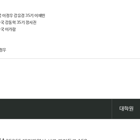
작국 이정우 강유경 35기 이혜빈
기술국 강동혁 35기 장서진
아나국 이가람
이정우
대학원