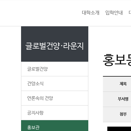
본문 바로가기
대메뉴 바로가기
하위메뉴 바로가기
대학소개
입학안내
건
홈
양
처음으로
글
페
이
글로벌건양·라운지
대
지
홍보
메
학
뉴
글로벌건양
경
교
로
동
건양소식
제목
영
상
자
언론속의 건양
부서명
막
내
공지사항
용
첨부
홍보관