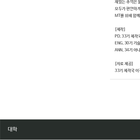
재밌는 추억은 
모두가 편안하게
MT를 위해 함
[제작]
PD. 33기 제
ENG. 30기 기
ANN. 34기 
[자료 제공]
33기 제작국 
대학