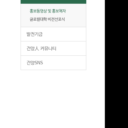
홍보동영상 및 홍보책자
글로컬대학 비전선포식
발전기금
건양人 커뮤니티
건양SNS