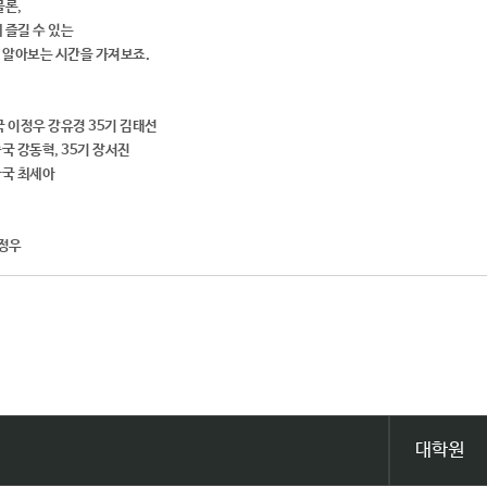
물론,
 즐길 수 있는
께 알아보는 시간을 가져보죠.
작국 이정우 강유경 35기 김태선
술국 강동혁, 35기 장서진
아나국 최세아
이정우
대학원