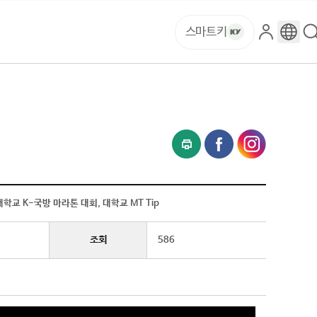
스마트키
로
구
그
글
인
번
역
양대학교 K-국방 마라톤 대회, 대학교 MT Tip
조회
586