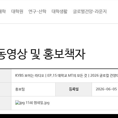
대학
대학원
연구·산학
대학생활
글로벌건양·라운지
로벌건양·라운지
홍보관
홍보동영상 및 홍보책자 (상세보기)
동영상 및 홍보책자
KYBS 보이는 라디오 | EP.15 대학교 MT의 모든 것 | 2026 글로컬 건
등록일
홍보팀
2026-06-05
15회 썸네일.jpg