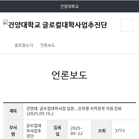
P
본문 바로가기
대메뉴 바로가기
건양대학교
O
P
U
P
글로컬소식
언론보도
언론보도
건양대, 글로컬대학사업 실천...유학생 지역정착 지원 강화
제목
(2025.09.16.)
글로컬대
부서
등록
2025-
조회
학사업추
3773
09-22
명
일
진단