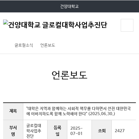
P
본문 바로가기
대메뉴 바로가기
건양대학교
O
P
U
P
글로컬소식
언론보도
언론보도
"대학은 지역과 함께하는 사회적 책무를 다하면서 선진 대한민국
제목
에 이바지하도록 함께 노력해야 한다" (2025.06.30.)
글로컬대
부서
등록
2025-
조회
학사업추
2427
07-01
명
일
진단