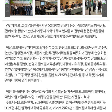
건양대학교(총장 김용하)는 지난 5월 20일 건양대 논산 글로컬캠퍼스 명곡정보
관에서 충청남도·논산시·계룡시 지역의 주요 인사들과 건양대 전문 관계관들이
모인 가운데, 「2025년도 제2차 글로컬대학사업추진위원회」를 개최했다.
이날 회의에는 건양대학교 최임수 부총장, 충청남도 최필환 고등교육정책담당관,
논산시 김영관 부시장, 계룡시 신현무 전략기획실장을 비롯하여 건양대 손승호 전
략기획본부장, 최명진 K-국방산학지원본부장, 배석환 교육혁신본부장(의료보건
지원본부장 겸임), 손영미 글로벌교육본부장, 박정희 기획처장, 김화중 총무처장,
안연경 입학취업처장, 이걸재 대외협력처장, 홍영기 산학협력단장, 장승국 평생교
육원장, 조규공 국방산학융합원장, 김용석 AI·SW융합대학장 등 대학 및 지자체
관계자 30여 명이 참석했다.
이번 위원회에서는 국방산업 중심의 지역 발전을 지속적으로 도모하기 위하여 2
차년도 글로컬대학사업의 이행방안을 함께 논의하는 시간을 가졌다.
주요 내용으로는 먼저, 2024년도 글로컬대학사업 혁신과제 추진 성과와 학사구
조 개편 추진 실적에 대하여 공유하고, 이어서 2024년도 글로컬대학사업 예산 사