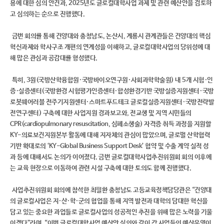
용에 대한 심의 안건과, 2025년도 글로컬대학사업 과제 및 관련 예산안을 검토하
고 심의하는 순으로 진행했다.
금번 회의를 통해 건양대와 충청남도, 논산시, 계룡시 관계관들은 건양대의 핵심
혁신과제와 학사구조 개편의 연계성을 이해하고, 글로컬대학사업의 당위성에 대
해 많은 관심과 공감대를 형성했다.
특히, 3원(국방산학융합원
·
국방바이오연구원
·
사회과학학술원) 내 5개 시험·인
증·실증센터(국방환경 시험평가인증센터
·
합성환경기반 국방실증지원센터
·
국방
로봇웨어러블 전주기지원센터
·
스마트푸드테크 글로컬실증지원센터
·
국방전략발
전연구센터) 구축에 대한 사업지원 경과보고와, 전교생 및 지역 시민들의
CPR(cardiopulmonary resuscitation, 심폐소생술) 자격증 취득 과정을 지원할
KY-의료보건지원본부 활동에 대해 지자체의 관심이 많았으며, 글로벌 산학협력
기반 확대로의 ‘KY-Global Business Support Desk’ 협약 및 수출 계약 실적 성
과 등에 대해서도 논의가 이어졌다. 금번 글로컬대학사업추진위원회 회의 이후에
는 교육 현장으로 이동하여 관련 시설 구축에 대한 토의도 함께 진행했다.
사업추진위원회 회의에 참석한 최필환 충청남도 고등교육정책담당관은 “건양대
의 글로컬사업은 지·산·학·군의 협업을 통해 지역 발전과 대학의 담대한 혁신을
담고 있는 중요한 과업들로 글로컬사업의 성공적인 추진을 위해 많은 노력을 기울
이겠다”라며, “이번 글로컬대학사업 예산안 심의와 같이 각 사업들의 예산운영이