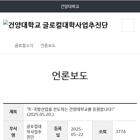
P
본문 바로가기
대메뉴 바로가기
건양대학교
O
P
U
P
글로컬소식
언론보도
언론보도
“K-국방산업을 선도하는 건양대학교를 응원합니다!”
제목
(2025.05.20.)
글로컬대
부서
등록
2025-
조회
학사업추
3774
05-22
명
일
진단