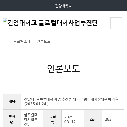
P
본문 바로가기
대메뉴 바로가기
건양대학교
O
P
U
P
글로컬소식
언론보도
언론보도
건양대, 글로컬대학 사업 추진을 위한 국방미래기술위원회 개최
제목
(2025.01.24.)
글로컬대
부서
등록
2025-
조회
학사업추
2821
03-12
명
일
진단