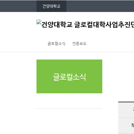
P
본문 바로가기
대메뉴 바로가기
건양대학교
O
P
주
U
메
P
뉴
글로컬소식
언론보도
글로컬소식
언론보도