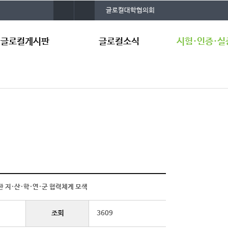
사
건
글로컬대학협의회
이
양
트
대
맵
학
글로컬게시판
글로컬소식
시험·인증·실
교
통
합
검
지사항
언론보도
시험·인증·실증
색
료공유
국방환경시험평
터
정집
합성환경 기반 
A
원센터
국방로봇웨어러블
지원센터
스마트푸드테크 
한 지·산·학·연·군 협력체계 모색
증지원센터
국방전략발전연
조회
3609
보유 장비 현황