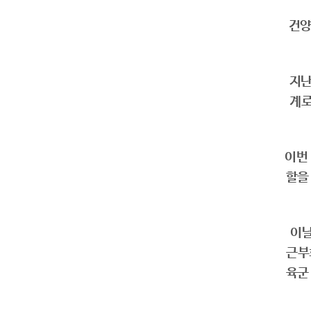
건양
지난
계로
이번
할을
이날
근부
육군