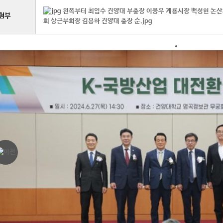
왼쪽부터 최임수 건양대 부총장 이응우 계룡시장 백성현 논
첨부
회 상근부회장 김용하 건양대 총장 순.jpg