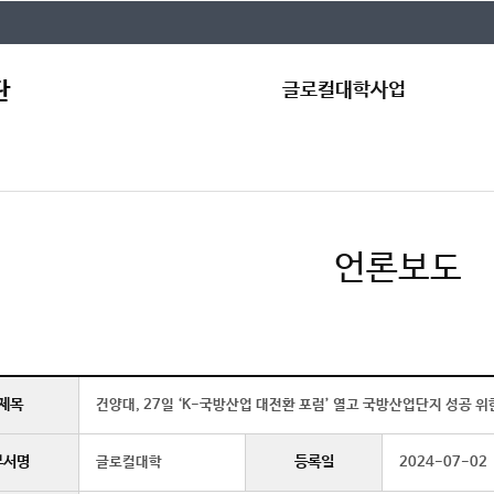
글로컬대학사업
인사말
공
글로컬대학30
자
조직도
규
언론보도
글로컬캠퍼스
Qn
제목
건양대, 27일 ‘K-국방산업 대전환 포럼’ 열고 국방산업단지 성공 위
부서명
등록일
글로컬대학
2024-07-02