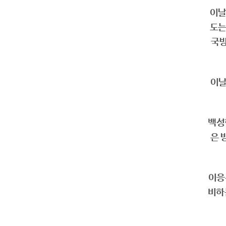
이날
도는
국방
이날
백성
은 
이응
비하