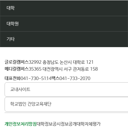
대학
대학원
기타
글로컬캠퍼스
건
32992 충청남도 논산시 대학로 121
메디컬캠퍼스
양
35365 대전광역시 서구 관저동로 158
대
대표전화
팩스
041-730-5114
041-733-2070
학
교내사이트
교
학교법인 건양교육재단
개인정보처리방침
대학정보공시
정보공개
대학자체평가