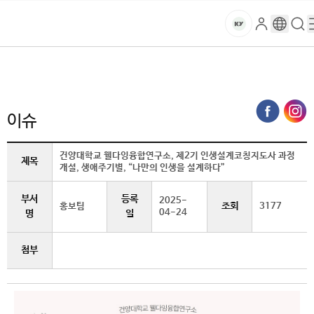
본문 바로가기
대메뉴 바로가기
하위메뉴 바로가기
스
로
구
검
건
마
그
글
색
홈
트
처음으로
글로벌건양·라운지
건양소식
이슈 (상세보기)
인
번
페
양
키
역
이
지
대
이슈
메
뉴
학
경
건양대학교 웰다잉융합연구소, 제2기 인생설계코칭지도사 과정
제목
개설, 생애주기별, “나만의 인생을 설계하다”
로
교
부서
등록
2025-
조회
홍보팀
3177
04-24
명
일
첨부