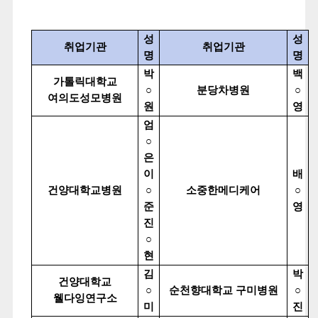
성
성
취업기관
취업기관
명
명
박
백
가톨릭대학교
○
분당차병원
○
여의도성모병원
원
영
엄
○
은
이
배
건양대학교병원
○
소중한메디케어
○
준
영
진
○
현
김
박
건양대학교
○
순천향대학교 구미병원
○
웰다잉연구소
미
진