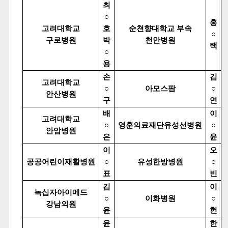
최
○
홍
고려대학교
호
순쳔향대학교 부속
○
구로병원
박
천안병원
택
○
용
손
김
고려대학교
○
아모스팜
○
안산병원
구
연
배
이
고려대학교
○
영훈의료재단유성선병원
○
안암병원
은
윤
이
오
공공어린이재활병원
○
유성한방병원
○
표
빈
김
이
녹십자아이메드
○
이화병원
○
강남의원
윤
헌
윤
한