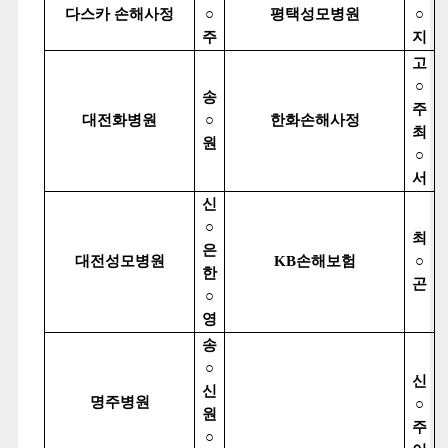
다스카 손해사정
○
평택성모병원
○
주
지
고
○
송
주
대전화병원
○
한화손해사정
최
원
○
서
신
○
최
은
대전성모병원
KB
손해보험
○
한
곤
○
영
송
○
신
신
명주병원
○
원
주
○