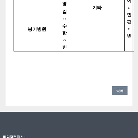
이
영
기타
○
김
민
○
편
수
○
봉키병원
한
빈
○
빈
목록
메디컬캠퍼스 :