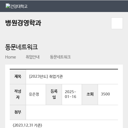
본문 바로가기
대메뉴 바로가기
병원경영학과
동문네트워크
Home
취업안내
동문네트워크
제목
[2023년도] 취업기관
작성
등록
2025-
조회
유은정
3500
01-16
자
일
첨부
<2023.12.31
기준
>