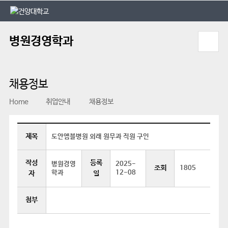
본문 바로가기
대메뉴 바로가기
병원경영학과
채용정보
Home
취업안내
채용정보
제목
도안엠블병원 외래 원무과 직원 구인
작성
등록
병원경영
2025-
조회
1805
학과
12-08
자
일
첨부