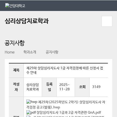
본문 바로가기
대메뉴 바로가기
심리상담치료학과
공지사항
Home
학과소개
공지사항
제29차 상담심리지도사 1급 자격검정에 따른 신청서 접
제목
수 안내
작성
등록
심리상담
2025-
조회
3149
치료학과
11-28
자
일
제29차(2025학년도 2학기) 상담심리지도사 자
격검정 공고(발췌).hwp
상담심리지도사 1급과 2급 자격관련 QnA.pdf