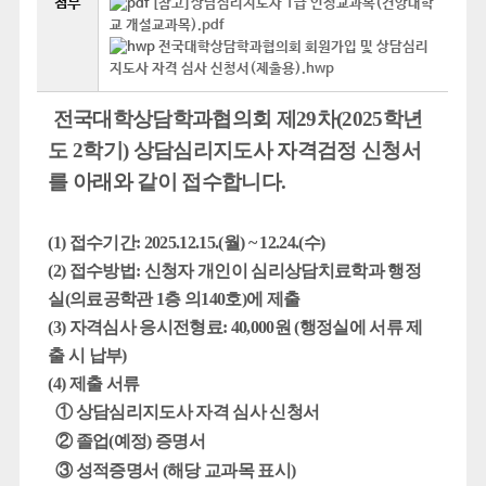
첨부
[참고]상담심리지도사 1급 인정교과목(건양대학
교 개설교과목).pdf
전국대학상담학과협의회 회원가입 및 상담심리
지도사 자격 심사 신청서(제출용).hwp
전국대학상담학과협의회 제
29
차
(2025
학년
도
2
학기
)
상담심리지도사 자격검정 신청서
를 아래와 같이 접수합니다
.
(1)
접수기간
: 2025.12.15.(
월
) ~ 12.24.(
수
)
(2)
접수방법
:
신청자 개인이 심리상담치료학과 행정
실
(
의료공학관
1
층 의
140
호
)
에 제출
(3)
자격심사 응시전형료
: 40,000
원
(
행정실에 서류 제
출 시 납부
)
(4)
제출 서류
①
상담심리지도사 자격 심사 신청서
②
졸업
(
예정
)
증명서
③
성적증명서
(
해당 교과목 표시
)