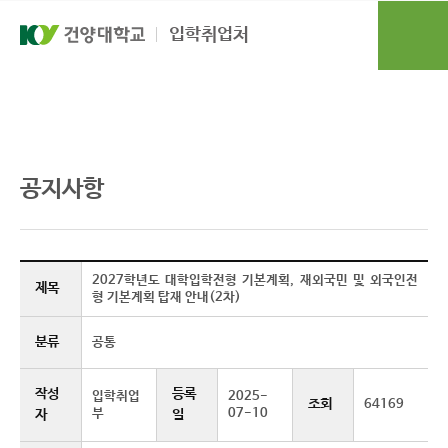
본문 바로가기
대메뉴 바로가기
입학취업처
입학도우미
공지사항
공지사항
2027학년도 대학입학전형 기본계획, 재외국민 및 외국인전
제목
형 기본계획 탑재 안내(2차)
분류
공통
작성
등록
입학취업
2025-
조회
64169
부
07-10
자
일