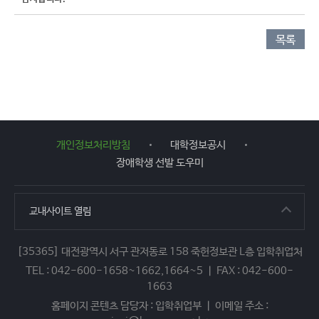
목록
개인정보처리방침
대학정보공시
장애학생 선발 도우미
교내사이트
열림
[35365] 대전광역시 서구 관저동로 158 죽헌정보관 L층 입학취업처
TEL : 042-600-1658~1662,1664~5 ㅣ FAX : 042-600-
1663
홈페이지 콘텐츠 담당자 : 입학취업부 ㅣ 이메일 주소 :